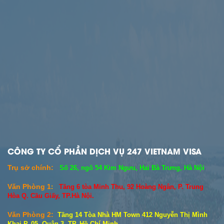
CÔNG TY CỔ PHẦN DỊCH VỤ 247 VIETNAM VISA
Trụ sở chính:
Số 26, ngõ 54 Kim Ngưu, Hai Bà Trưng, Hà Nội
Văn Phòng 1
:
Tầng 6 tòa Minh Thu, 92 Hoàng Ngân, P. Trung
Hòa Q. Cầu Giấy, TP.Hà Nội.
Văn Phòng 2:
Tầng 14 Tòa Nhà HM Town 412 Nguyễn Thị Mình
Khai P. 05- Quận 3- TP. Hồ Chí Minh