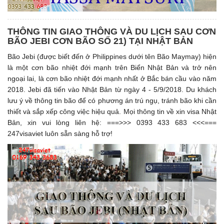
THÔNG TIN GIAO THÔNG VÀ DU LỊCH SAU CƠN
BÃO JEBI CƠN BÃO SỐ 21) TẠI NHẬT BẢN
Bão Jebi (được biết đến ở Philippines dưới tên Bão Maymay) hiện
là một cơn bão nhiệt đới mạnh trên Biển Nhật Bản và trở nên
ngoại lai, là cơn bão nhiệt đới mạnh nhất ở Bắc bán cầu vào năm
2018. Jebi đã tiến vào Nhật Bản từ ngày 4 - 5/9/2018. Du khách
lưu ý về thông tin bão để có phương án trú ngụ, tránh bão khi cần
thiết và sắp xếp công việc hiệu quả. Mọi thông tin về xin visa Nhật
Bản, xin vui lòng liên hệ: ===>>> 0393 433 683 <<<===
247visaviet luôn sẵn sàng hỗ trợ!