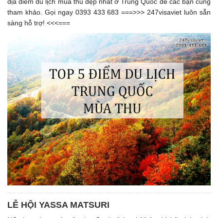
địa điểm du lịch mùa thu đẹp nhất ở Trung Quốc để các bạn cùng
tham khảo. Gọi ngay 0393 433 683 ===>>> 247visaviet luôn sẵn
sàng hỗ trợ! <<<===
LỄ HỘI YASSA MATSURI