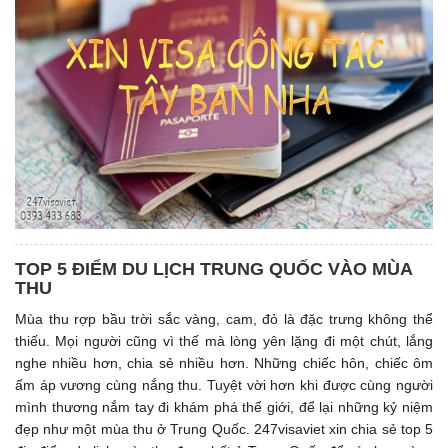
TOP 5 ĐIỂM DU LỊCH TRUNG QUỐC VÀO MÙA
THU
Mùa thu rợp bầu trời sắc vàng, cam, đỏ là đặc trưng không thể
thiếu. Mọi người cũng vì thế mà lòng yên lặng đi một chút, lắng
nghe nhiều hơn, chia sẻ nhiều hơn. Những chiếc hôn, chiếc ôm
ấm áp vương cùng nắng thu. Tuyệt vời hơn khi được cùng người
mình thương nắm tay đi khám phá thế giới, để lại những kỷ niệm
đẹp như một mùa thu ở Trung Quốc. 247visaviet xin chia sẻ top 5