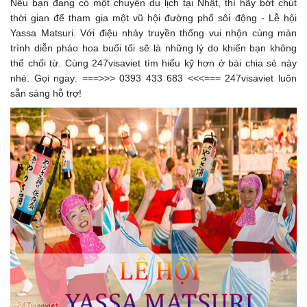
Nếu bạn đang có một chuyến du lịch tại Nhật, thì hãy bớt chút
thời gian để tham gia một vũ hội đường phố sôi động - Lễ hội
Yassa Matsuri. Với điệu nhảy truyền thống vui nhộn cùng màn
trình diễn pháo hoa buổi tối sẽ là những lý do khiến bạn không
thể chối từ. Cùng 247visaviet tìm hiểu kỹ hơn ở bài chia sẻ này
nhé. Gọi ngay: ===>>> 0393 433 683 <<<=== 247visaviet luôn
sẵn sàng hỗ trợ!