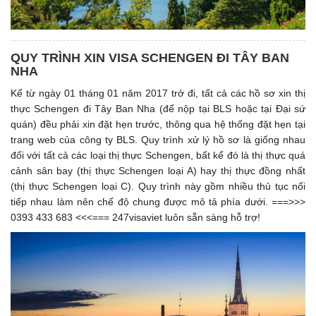
QUY TRÌNH XIN VISA SCHENGEN ĐI TÂY BAN
NHA
Kể từ ngày 01 tháng 01 năm 2017 trở đi, tất cả các hồ sơ xin thị
thực Schengen đi Tây Ban Nha (để nộp tại BLS hoặc tại Đại sứ
quán) đều phải xin đặt hẹn trước, thông qua hệ thống đặt hẹn tại
trang web của công ty BLS. Quy trình xử lý hồ sơ là giống nhau
đối với tất cả các loại thị thực Schengen, bất kể đó là thị thực quá
cảnh sân bay (thị thực Schengen loại A) hay thị thực đồng nhất
(thị thực Schengen loại C). Quy trình này gồm nhiều thủ tục nối
tiếp nhau làm nên chế độ chung được mô tả phía dưới. ===>>>
0393 433 683 <<<=== 247visaviet luôn sẵn sàng hỗ trợ!