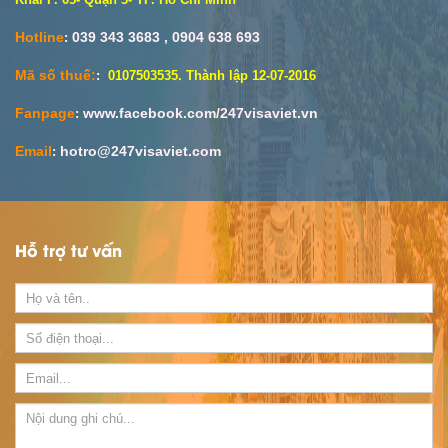
Hotline
039 343 3683 , 0904 638 693
:
Mã số thuế:
:
0107503535. Thành lập 12-07-2016
Fanpage
www.facebook.com/247visaviet
.vn
:
Email
hotro@247visaviet.com
:
Hỗ trợ tư vấn