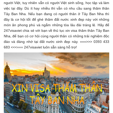
người Việt, tuy nhiên vẫn có người Việt sinh sống, học tập và làm
việc tại đây. Dù ít hay nhiều thì vẫn có nhu cầu sang thăm thân
Tây Ban Nha. Nếu bạn đang có người thân ở Tây Ban Nha thì
đây là cơ hội tốt để ghé thăm đất nước xinh đẹp này với những
món ăn phong phú và ngắm những tòa lâu đài tráng lệ. Hãy để
247visaviet chia sẻ với bạn về thủ tục xin visa thăm thân Tây Ban
Nha, để bạn có cơ hội cùng người thân có những trải nghiệm độc
đáo và đáng nhớ tại đất nước xinh đẹp này. ===>>> 0393 433
683 <<<=== 247visaviet luôn sẵn sàng hỗ trợ!