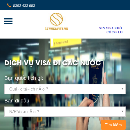
0393 433 683
DỊCH VỤ VISA ĐI CÁC NƯỚC
Bạn quốc tịch gì:
Quá»‘c tá»‹ch nÃ o ?
Bạn đi đâu
NÆ°á»›c nÃ o ?
Tìm kiếm