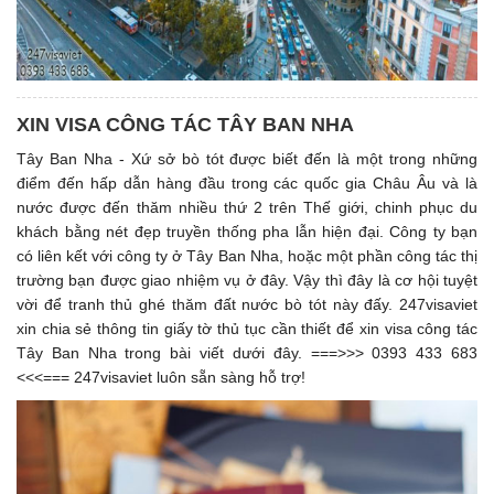
XIN VISA CÔNG TÁC TÂY BAN NHA
Tây Ban Nha - Xứ sở bò tót được biết đến là một trong những
điểm đến hấp dẫn hàng đầu trong các quốc gia Châu Âu và là
nước được đến thăm nhiều thứ 2 trên Thế giới, chinh phục du
khách bằng nét đẹp truyền thống pha lẫn hiện đại. Công ty bạn
có liên kết với công ty ở Tây Ban Nha, hoặc một phần công tác thị
trường bạn được giao nhiệm vụ ở đây. Vậy thì đây là cơ hội tuyệt
vời để tranh thủ ghé thăm đất nước bò tót này đấy. 247visaviet
xin chia sẻ thông tin giấy tờ thủ tục cần thiết để xin visa công tác
Tây Ban Nha trong bài viết dưới đây. ===>>> 0393 433 683
<<<=== 247visaviet luôn sẵn sàng hỗ trợ!