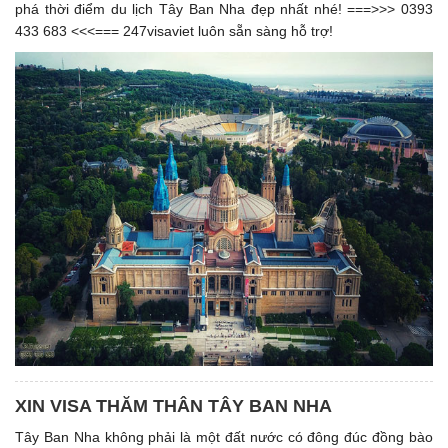
phá thời điểm du lịch Tây Ban Nha đẹp nhất nhé! ===>>> 0393
433 683 <<<=== 247visaviet luôn sẵn sàng hỗ trợ!
XIN VISA THĂM THÂN TÂY BAN NHA
Tây Ban Nha không phải là một đất nước có đông đúc đồng bào