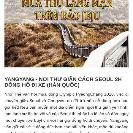
YANGYANG - NƠI THƯ GIÃN CÁCH SEOUL 2H
ĐỒNG HỒ ĐI XE (HÀN QUỐC)
Nhờ Thế vận hội mùa đông Olympic PyeongChang 2018, việc di
chuyển giữa Seoul và Gangwon-do đã trở nên dễ dàng hơn bao
giờ hết! Nếu bạn muốn một địa điểm nghỉ ngơi thư giãn yên tĩnh,
tạm lánh sự ồn ào vội vã của Seoul thì nhấc ba lô lên và đón ngay
một chuyến xe buýt chỉ với hai giờ đồng hồ di chuyển. Yangyang
vẫn giữ cái vẻ ít đông đúc hơn các bãi biển khác, mặc dù khoảng