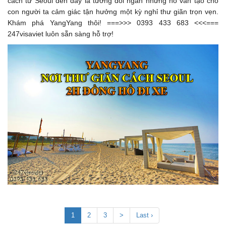
cách từ Seoul đến đây là tương đối ngắn nhưng nó vẫn tạo cho
con người ta cảm giác tận hưởng một kỳ nghỉ thư giãn trọn vẹn.
Khám phá YangYang thôi! ===>>> 0393 433 683 <<<===
247visaviet luôn sẵn sàng hỗ trợ!
1
2
3
>
Last ›