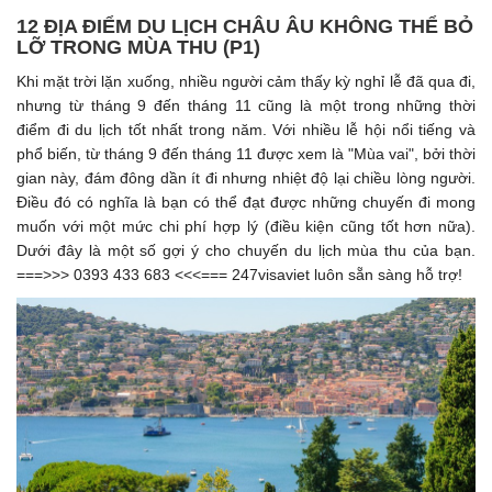
12 ĐỊA ĐIỂM DU LỊCH CHÂU ÂU KHÔNG THỂ BỎ
LỠ TRONG MÙA THU (P1)
Khi mặt trời lặn xuống, nhiều người cảm thấy kỳ nghỉ lễ đã qua đi,
nhưng từ tháng 9 đến tháng 11 cũng là một trong những thời
điểm đi du lịch tốt nhất trong năm. Với nhiều lễ hội nổi tiếng và
phổ biến, từ tháng 9 đến tháng 11 được xem là "Mùa vai", bởi thời
gian này, đám đông dần ít đi nhưng nhiệt độ lại chiều lòng người.
Điều đó có nghĩa là bạn có thể đạt được những chuyến đi mong
muốn với một mức chi phí hợp lý (điều kiện cũng tốt hơn nữa).
Dưới đây là một số gợi ý cho chuyến du lịch mùa thu của bạn.
===>>> 0393 433 683 <<<=== 247visaviet luôn sẵn sàng hỗ trợ!