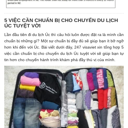
5 VIỆC CẦN CHUẨN BỊ CHO CHUYỂN DU LỊCH
ÚC TUYỆT VỜI
Lần đầu tiên đi du lịch Úc thì câu hỏi luôn được đặt ra là mình cần
chuẩn bị những gì? Một sự chuẩn bị đầy đủ sẽ giúp bạn ít bỡ ngỡ
hơn khi đến với Úc. Bài viết dưới đây, 247 visaviet xin tổng hợp 5
việc cần chuẩn bị cho chuyến du lịch Úc tuyệt vời sẽ giúp bạn tự
tin hơn cho chuyến hành trình khám phá đầy thú vị của mình.