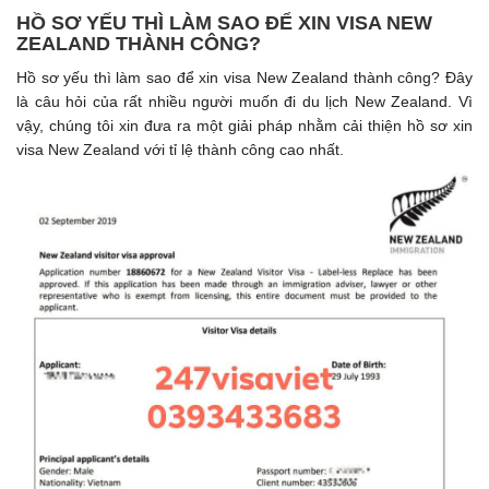
HỒ SƠ YẾU THÌ LÀM SAO ĐỂ XIN VISA NEW
ZEALAND THÀNH CÔNG?
Hồ sơ yếu thì làm sao để xin visa New Zealand thành công? Đây
là câu hỏi của rất nhiều người muốn đi du lịch New Zealand. Vì
vậy, chúng tôi xin đưa ra một giải pháp nhằm cải thiện hồ sơ xin
visa New Zealand với tỉ lệ thành công cao nhất.