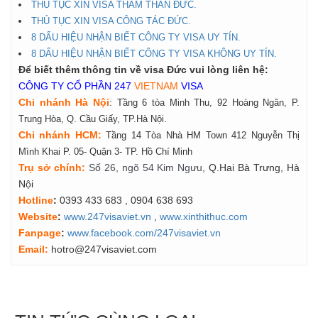
THỦ TỤC XIN VISA THĂM THÂN ĐỨC.
THỦ TỤC XIN VISA CÔNG TÁC ĐỨC.
8 DẤU HIỆU NHẬN BIẾT CÔNG TY VISA UY TÍN.
8 DẤU HIỆU NHẬN BIẾT CÔNG TY VISA KHÔNG UY TÍN.
Để biết thêm thông tin về visa Đức vui lòng liên hệ:
CÔNG TY CỔ PHẦN 247
VIETNAM
VISA
Chi nhánh Hà Nội
:
Tầng 6 tòa Minh Thu, 92 Hoàng Ngân, P.
Trung Hòa, Q. Cầu Giấy, TP.Hà Nội.
Chi nhánh HCM:
Tầng 14 Tòa Nhà HM Town 412 Nguyễn Thị
Mình Khai P. 05- Quận 3- TP. Hồ Chí Minh
Tr
ụ
s
ở
ch
í
nh
:
Số 26, ngõ 54 Kim Ngưu
, Q.Hai Bà Trưng, Hà
Nội
Hotline
:
0393 433 683
, 0904 638 693
Website
:
www.247visaviet.vn
,
www.xinthithuc.com
Fanpage
:
www.facebook.com/247visaviet.vn
Email:
hotro@247visaviet.com