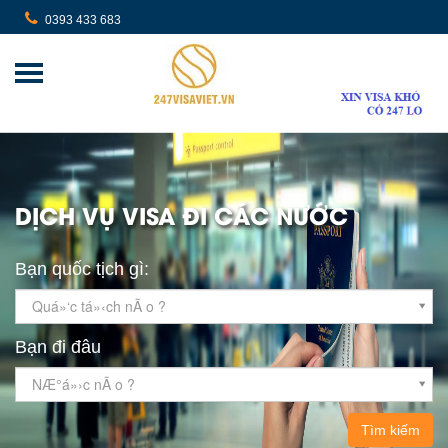
0393 433 683
DỊCH VỤ VISA ĐI CÁC NƯỚC
Bạn quốc tịch gì:
Quá»‘c tá»‹ch nÃ o ?
Bạn đi đâu
NÆ°á»›c nÃ o ?
Tìm kiếm