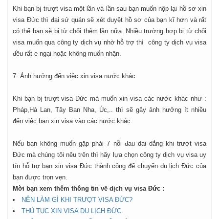
Khi bạn bị trượt visa một lần và lần sau bạn muốn nộp lại hồ sơ xin
visa Đức thì đại sứ quán sẽ xét duyệt hồ sơ của bạn kĩ hơn và rất
có thể bạn sẽ bị từ chối thêm lần nữa. Nhiều trường hợp bị từ chối
visa muốn qua công ty dịch vụ nhờ hỗ trợ thì công ty dịch vụ visa
đều rất e ngại hoặc không muốn nhận.
7. Ảnh hưởng đến việc xin visa nước khác.
Khi bạn bị trượt visa Đức mà muốn xin visa các nước khác như :
Pháp,Hà Lan, Tây Ban Nha, Úc,.. thì sẽ gây ảnh hưởng ít nhiều
đến việc bạn xin visa vào các nước khác.
Nếu bạn không muốn gặp phải 7 nỗi đau dai dẳng khi trượt visa
Đức mà chúng tôi nêu trên thì hãy lựa chọn công ty dịch vụ visa uy
tín hỗ trợ bạn xin visa Đức thành công để chuyến du lịch Đức của
bạn được trọn vẹn.
Mời bạn xem thêm thông tin về dịch vụ visa Đức :
NÊN LÀM GÌ KHI TRƯỢT VISA ĐỨC?
THỦ TỤC XIN VISA DU LỊCH ĐỨC.