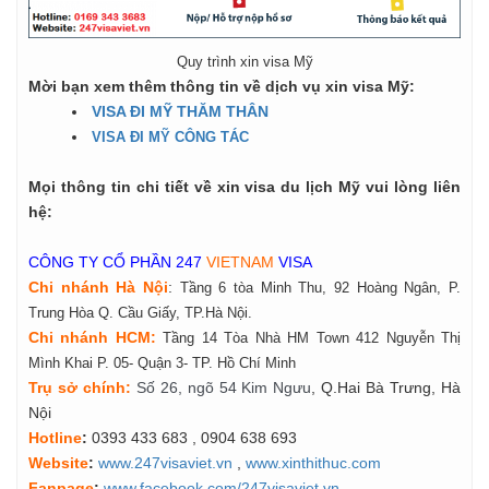
Quy trình xin visa Mỹ
Mời bạn xem thêm thông tin về dịch vụ xin visa Mỹ:
VISA ĐI MỸ THĂM THÂN
VISA ĐI MỸ CÔNG TÁC
Mọi thông tin chi tiết về xin visa du lịch Mỹ vui lòng liên
hệ:
CÔNG TY CỔ PHẦN 247
VIETNAM
VISA
Chi nhánh Hà Nội
:
Tầng 6 tòa Minh Thu, 92 Hoàng Ngân, P.
Trung Hòa Q. Cầu Giấy, TP.Hà Nội.
Chi nhánh HCM:
Tầng 14 Tòa Nhà HM Town 412 Nguyễn Thị
Mình Khai P. 05- Quận 3- TP. Hồ Chí Minh
Tr
ụ
s
ở
ch
í
nh
:
Số 26, ngõ 54 Kim Ngưu
, Q.Hai Bà Trưng, Hà
Nội
Hotline
:
0393 433 683
, 0904 638 693
Website
:
www.247visaviet.vn
,
www.xinthithuc.com
Fanpage
:
www.facebook.com/247visaviet.vn