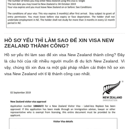
HỒ SƠ YẾU THÌ LÀM SAO ĐỂ XIN VISA NEW
ZEALAND THÀNH CÔNG?
Hồ sơ yếu thì làm sao để xin visa New Zealand thành công? Đây
là câu hỏi của rất nhiều người muốn đi du lịch New Zealand. Vì
vậy, chúng tôi xin đưa ra một giải pháp nhằm cải thiện hồ sơ xin
visa New Zealand với tỉ lệ thành công cao nhất.