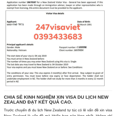
CHIA SẺ KINH NGHIỆM XIN VISA DU LỊCH NEW
ZEALAND ĐẠT KẾT QUẢ CAO.
Trước chuyến đi du lịch New Zealand tự túc có lẽ vấn đề xin visa
New Zealand là vấn đề mà khiến bạn nản lòng nhất, không chỉ