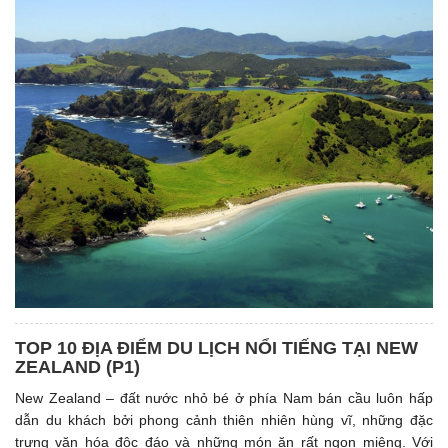
TOP 10 ĐỊA ĐIỂM DU LỊCH NỔI TIẾNG TẠI NEW
ZEALAND (P1)
New Zealand – đất nước nhỏ bé ở phía Nam bán cầu luôn hấp
dẫn du khách bởi phong cảnh thiên nhiên hùng vĩ, những đặc
trưng văn hóa độc đáo và những món ăn rất ngon miệng. Với