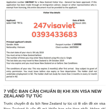
7 VIỆC BẠN CẦN CHUẨN BỊ KHI XIN VISA NEW
ZEALAND TỰ TÚC
Trước chuyến đi du lịch New Zealand tự túc có lẽ vấn đề xin visa
New Zealand là vấn đề mà khiến bạn nản lòng nhất, không chỉ