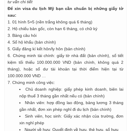
tư vấn chi tiết
Để xin visa du lịch Mỹ bạn cần chuẩn bị những giấy tờ
sau:
1. 01 hình 5×5 (nền trắng không quá 6 tháng)
2. Hộ chiếu bản gốc, còn hạn 6 tháng, có chữ ký
3. Bảng câu hỏi
4. Sổ hộ khẩu (bản chính)
5. Giấy đăng kí kết hôn/ly hôn (bản chính)
6. Chứng minh tài chính: giấy tờ nhà đất (bản chính), sổ tiết
kiệm tối thiểu 100.000.000 VND (bản chính, không quá 2
tháng), hoặc số dư tài khoản tại thời điểm hiện tại từ
100.000.000 VND …
7. Chứng minh công việc:
Chủ doanh nghiệp: giấy phép kinh doanh, biên lai
nộp thuế 3 tháng gần nhất nếu có (bản chính)
Nhân viên: hợp đồng lao động, bảng lương 3 tháng
gần nhất, đơn xin phép nghỉ đi du lịch (bản chính)
Sinh viên, học sinh: Giấy xác nhận của trường, đơn
xin nghỉ phép
Người về hưu: Quyết định về hưu, thẻ hưu, sổ hưu