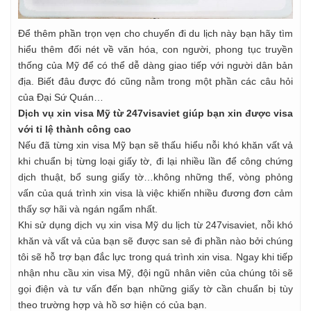
Để thêm phần trọn vẹn cho chuyến đi du lịch này bạn hãy tìm
hiểu thêm đối nét về văn hóa, con người, phong tục truyền
thống của Mỹ để có thể dễ dàng giao tiếp với người dân bản
địa. Biết đâu được đó cũng nằm trong một phần các câu hỏi
của Đại Sứ Quán…
Dịch vụ xin visa Mỹ từ 247visaviet giúp bạn xin được visa
với tỉ lệ thành công cao
Nếu đã từng xin visa Mỹ bạn sẽ thấu hiểu nỗi khó khăn vất vả
khi chuẩn bị từng loại giấy tờ, đi lại nhiều lần để công chứng
dịch thuật, bổ sung giấy tờ…không những thế, vòng phỏng
vấn của quá trình xin visa là việc khiến nhiều đương đơn cảm
thấy sợ hãi và ngán ngẩm nhất.
Khi sử dụng dịch vụ xin visa Mỹ du lịch từ 247visaviet, nỗi khó
khăn và vất vả của bạn sẽ được san sẻ đi phần nào bởi chúng
tôi sẽ hỗ trợ bạn đắc lực trong quá trình xin visa. Ngay khi tiếp
nhận nhu cầu xin visa Mỹ, đội ngũ nhân viên của chúng tôi sẽ
gọi điện và tư vấn đến bạn những giấy tờ cần chuẩn bị tùy
theo trường hợp và hồ sơ hiện có của bạn.