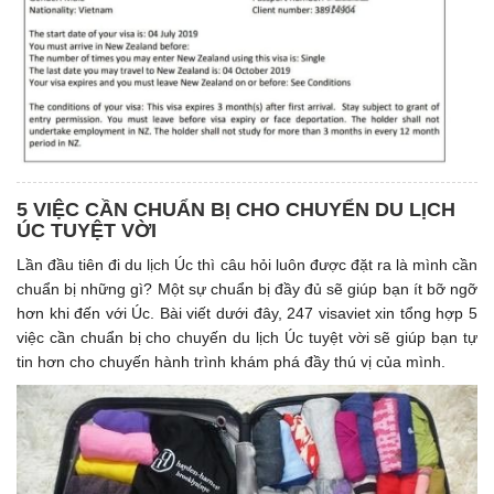
5 VIỆC CẦN CHUẨN BỊ CHO CHUYỂN DU LỊCH
ÚC TUYỆT VỜI
Lần đầu tiên đi du lịch Úc thì câu hỏi luôn được đặt ra là mình cần
chuẩn bị những gì? Một sự chuẩn bị đầy đủ sẽ giúp bạn ít bỡ ngỡ
hơn khi đến với Úc. Bài viết dưới đây, 247 visaviet xin tổng hợp 5
việc cần chuẩn bị cho chuyến du lịch Úc tuyệt vời sẽ giúp bạn tự
tin hơn cho chuyến hành trình khám phá đầy thú vị của mình.