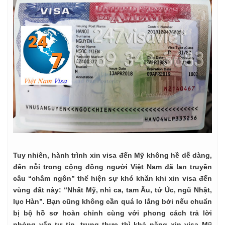
Tuy nhiên, hành trình xin visa đến Mỹ không hề dễ dàng,
đến nỗi trong cộng đồng người Việt Nam đã lan truyền
câu “châm ngôn” thể hiện sự khó khăn khi xin visa đến
vùng đất này: “Nhất Mỹ, nhì ca, tam Âu, tứ Úc, ngũ Nhật,
lục Hàn”. Bạn cũng không cần quá lo lắng bởi nếu chuẩn
bị bộ hồ sơ hoàn chỉnh cùng với phong cách trả lời
phỏng vấn tự tin, trung thực thì khả năng xin visa Mỹ