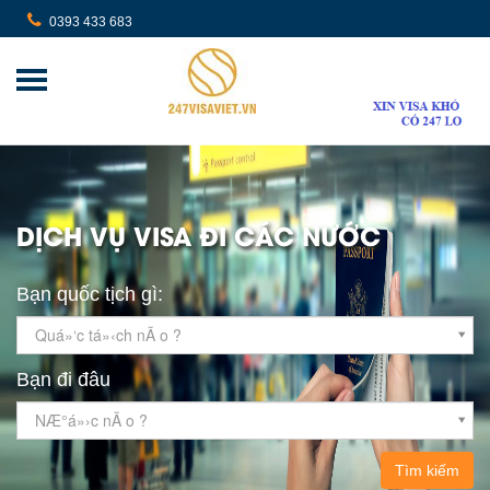
0393 433 683
DỊCH VỤ VISA ĐI CÁC NƯỚC
Bạn quốc tịch gì:
Quá»‘c tá»‹ch nÃ o ?
Bạn đi đâu
NÆ°á»›c nÃ o ?
Tìm kiếm