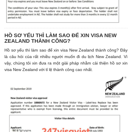
HỒ SƠ YẾU THÌ LÀM SAO ĐỂ XIN VISA NEW
ZEALAND THÀNH CÔNG?
Hồ sơ yếu thì làm sao để xin visa New Zealand thành công? Đây
là câu hỏi của rất nhiều người muốn đi du lịch New Zealand. Vì
vậy, chúng tôi xin đưa ra một giải pháp nhằm cải thiện hồ sơ xin
visa New Zealand với tỉ lệ thành công cao nhất.