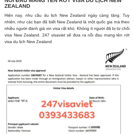
NỖI ĐAU MANG TÊN RỚT VISA DU LỊCH NEW
ZEALAND
Hiện nay, nhu cầu du lịch New Zealand ngày càng tăng. Tuy
nhiên, như các bạn đã biết New Zealand là một quốc gia mà theo
nhiều người đánh giá xin visa rất khó. Không ít người đã bị từ chối
visa New Zealand. 247 visaviet sẽ đưa ra nỗi đau mang tên rớt
visa du lịch New Zealand.