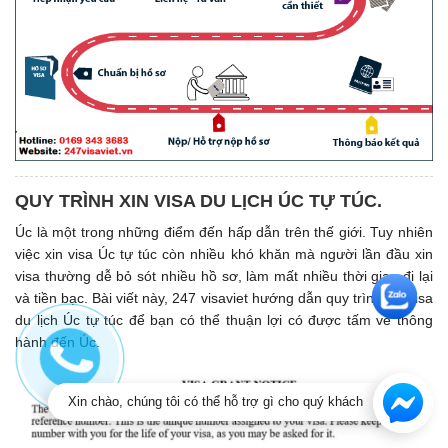
QUY TRÌNH XIN VISA DU LỊCH ÚC TỰ TÚC.
Úc là một trong những điểm đến hấp dẫn trên thế giới. Tuy nhiên
việc xin visa Úc tự túc còn nhiều khó khăn mà người lần đầu xin
visa thường dễ bỏ sót nhiều hồ sơ, làm mất nhiều thời gian đi lại
và tiền bạc. Bài viết này, 247 visaviet hướng dẫn quy trình xin visa
du lịch Úc tự túc để bạn có thể thuận lợi có được tấm vé thông
hành đến Úc.
Xin chào, chúng tôi có thể hỗ trợ gì cho quý khách