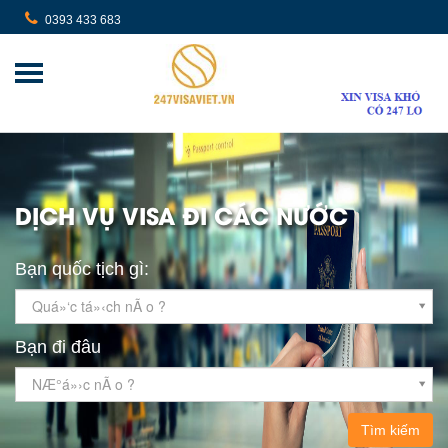
0393 433 683
DỊCH VỤ VISA ĐI CÁC NƯỚC
Bạn quốc tịch gì:
Quá»‘c tá»‹ch nÃ o ?
Bạn đi đâu
NÆ°á»›c nÃ o ?
Tìm kiếm