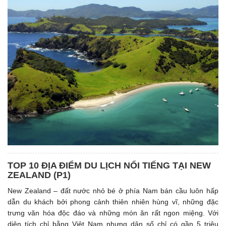
TOP 10 ĐỊA ĐIỂM DU LỊCH NỔI TIẾNG TẠI NEW
ZEALAND (P1)
New Zealand – đất nước nhỏ bé ở phía Nam bán cầu luôn hấp
dẫn du khách bởi phong cảnh thiên nhiên hùng vĩ, những đặc
trưng văn hóa độc đáo và những món ăn rất ngon miệng. Với
diện tích chỉ bằng Việt Nam nhưng dân số chỉ có gần 5 triệu