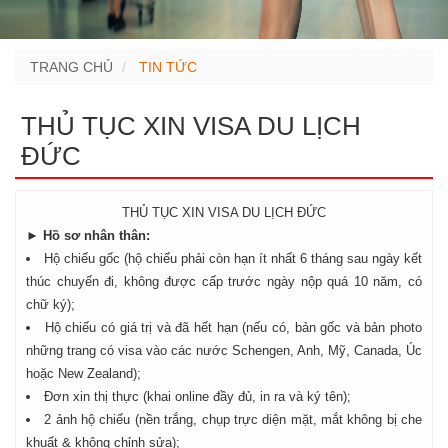
TRANG CHỦ
TIN TỨC
THỦ TỤC XIN VISA DU LỊCH
ĐỨC
THỦ TỤC XIN VISA DU LỊCH ĐỨC
► Hồ sơ nhân thân:
Hộ chiếu gốc (hộ chiếu phải còn hạn ít nhất 6 tháng sau ngày kết
thúc chuyến đi, không được cấp trước ngày nộp quá 10 năm, có
chữ ký);
Hộ chiếu có giá trị và đã hết hạn (nếu có, bản gốc và bản photo
những trang có visa vào các nước Schengen, Anh, Mỹ, Canada, Úc
hoặc New Zealand);
Đơn xin thị thực (khai online đầy đủ, in ra và ký tên);
2 ảnh hộ chiếu (nền trắng, chụp trực diện mặt, mắt không bị che
khuất & không chỉnh sửa);