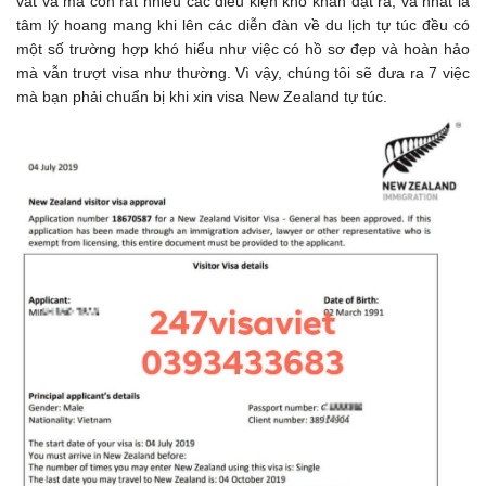
vất vả mà còn rất nhiều các điều kiện khó khăn đặt ra, và nhất là
tâm lý hoang mang khi lên các diễn đàn về du lịch tự túc đều có
một số trường hợp khó hiểu như việc có hồ sơ đẹp và hoàn hảo
mà vẫn trượt visa như thường. Vì vậy, chúng tôi sẽ đưa ra 7 việc
mà bạn phải chuẩn bị khi xin visa New Zealand tự túc.