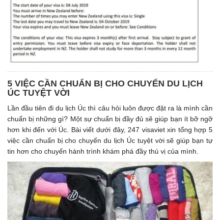
5 VIỆC CẦN CHUẨN BỊ CHO CHUYỂN DU LỊCH
ÚC TUYỆT VỜI
Lần đầu tiên đi du lịch Úc thì câu hỏi luôn được đặt ra là mình cần
chuẩn bị những gì? Một sự chuẩn bị đầy đủ sẽ giúp bạn ít bỡ ngỡ
hơn khi đến với Úc. Bài viết dưới đây, 247 visaviet xin tổng hợp 5
việc cần chuẩn bị cho chuyến du lịch Úc tuyệt vời sẽ giúp bạn tự
tin hơn cho chuyến hành trình khám phá đầy thú vị của mình.