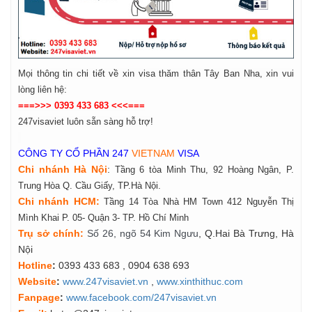
Mọi thông tin chi tiết về xin visa thăm thân Tây Ban Nha, xin vui
lòng liên hệ:
===>>> 0393 433 683 <<<===
247visaviet luôn sẵn sàng hỗ trợ!
CÔNG TY CỔ PHẦN 247
VIETNAM
VISA
Chi nhánh Hà Nội
:
Tầng 6 tòa Minh Thu, 92 Hoàng Ngân, P.
Trung Hòa Q. Cầu Giấy, TP.Hà Nội.
Chi nhánh HCM:
Tầng 14 Tòa Nhà HM Town 412 Nguyễn Thị
Mình Khai P. 05- Quận 3- TP. Hồ Chí Minh
Tr
ụ
s
ở
ch
í
nh
:
Số 26, ngõ 54 Kim Ngưu
, Q.Hai Bà Trưng, Hà
Nội
Hotline
:
0393 433 683
, 0904 638 693
Website
:
www.247visaviet.vn
,
www.xinthithuc.com
Fanpage
:
www.facebook.com/247visaviet.vn