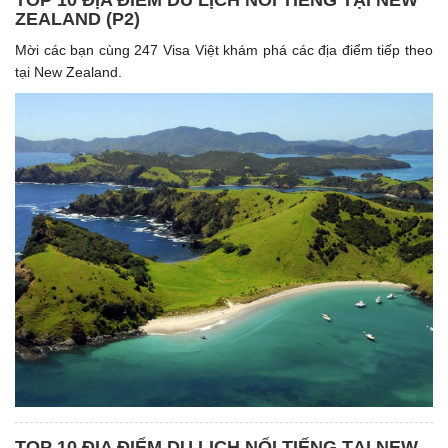
TOP 10 ĐỊA ĐIỂM DU LỊCH NỔI TIẾNG TẠI NEW
ZEALAND (P2)
Mời các bạn cùng 247 Visa Việt khám phá các địa điểm tiếp theo
tại New Zealand.
TOP 10 ĐỊA ĐIỂM DU LỊCH NỔI TIẾNG TẠI NEW