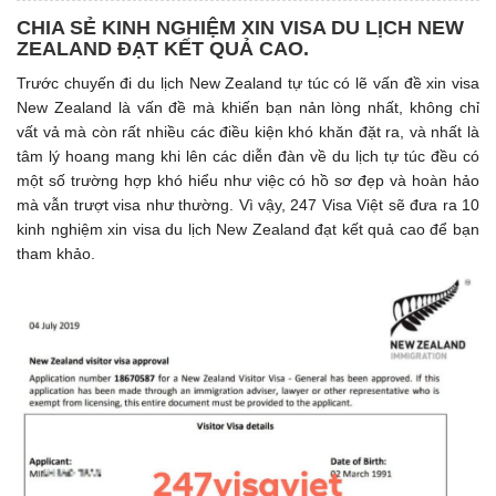
CHIA SẺ KINH NGHIỆM XIN VISA DU LỊCH NEW
ZEALAND ĐẠT KẾT QUẢ CAO.
Trước chuyến đi du lịch New Zealand tự túc có lẽ vấn đề xin visa
New Zealand là vấn đề mà khiến bạn nản lòng nhất, không chỉ
vất vả mà còn rất nhiều các điều kiện khó khăn đặt ra, và nhất là
tâm lý hoang mang khi lên các diễn đàn về du lịch tự túc đều có
một số trường hợp khó hiểu như việc có hồ sơ đẹp và hoàn hảo
mà vẫn trượt visa như thường. Vì vậy, 247 Visa Việt sẽ đưa ra 10
kinh nghiệm xin visa du lịch New Zealand đạt kết quả cao để bạn
tham khảo.