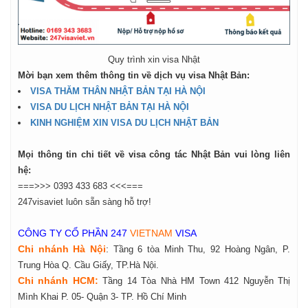
Quy trình xin visa Nhật
Mời bạn xem thêm thông tin về dịch vụ visa Nhật Bản:
VISA THĂM THÂN NHẬT BẢN TẠI HÀ NỘI
VISA DU LỊCH NHẬT BẢN TẠI HÀ NỘI
​KINH NGHIỆM XIN VISA DU LỊCH NHẬT BẢN
Mọi thông tin chi tiết về visa công tác Nhật Bản vui lòng liên
hệ:
===>>> 0393 433 683 <<<===
247visaviet luôn sẵn sàng hỗ trợ!
CÔNG TY CỔ PHẦN 247
VIETNAM
VISA
Chi nhánh Hà Nội
:
Tầng 6 tòa Minh Thu, 92 Hoàng Ngân, P.
Trung Hòa Q. Cầu Giấy, TP.Hà Nội.
Chi nhánh HCM:
Tầng 14 Tòa Nhà HM Town 412 Nguyễn Thị
Mình Khai P. 05- Quận 3- TP. Hồ Chí Minh