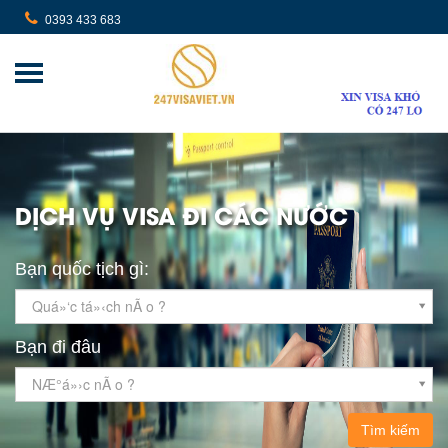
0393 433 683
DỊCH VỤ VISA ĐI CÁC NƯỚC
Bạn quốc tịch gì:
Quá»‘c tá»‹ch nÃ o ?
Bạn đi đâu
NÆ°á»›c nÃ o ?
Tìm kiếm