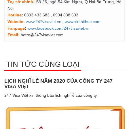
Tr
ụ
s
ở
ch
í
nh
:
Số 26, ngõ 54 Kim Ngưu
, Q.Hai Bà Trưng, Hà
Nội
Hotline
:
0393 433 683
, 0904 638 693
Website
:
www.247visaviet.vn
,
www.xinthithuc.com
Fanpage
:
www.facebook.com/247visaviet.vn
Email:
hotro@247visaviet.com
TIN TỨC CÙNG LOẠI
LỊCH NGHĨ LỄ NĂM 2020 CỦA CÔNG TY 247
VISA VIỆT
247 Visa Việt xin thông báo lịch nghỉ lễ của công ty.