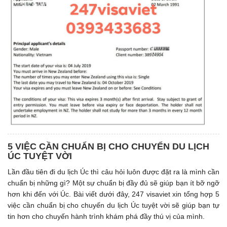
5 VIỆC CẦN CHUẨN BỊ CHO CHUYỂN DU LỊCH
ÚC TUYỆT VỜI
Lần đầu tiên đi du lịch Úc thì câu hỏi luôn được đặt ra là mình cần
chuẩn bị những gì? Một sự chuẩn bị đầy đủ sẽ giúp bạn ít bỡ ngỡ
hơn khi đến với Úc. Bài viết dưới đây, 247 visaviet xin tổng hợp 5
việc cần chuẩn bị cho chuyến du lịch Úc tuyệt vời sẽ giúp bạn tự
tin hơn cho chuyến hành trình khám phá đầy thú vị của mình.