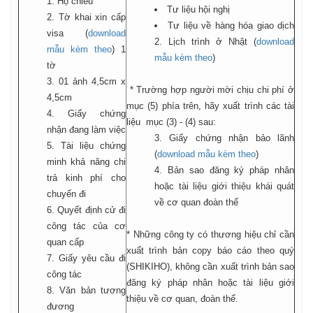
1. Hộ chiếu
Tư liệu hội nghị
2. Tờ khai xin cấp
Tư liệu về hàng hóa giao dịch
visa (
download
2. Lịch trình ở Nhật (
download
mẫu kèm theo
) 1
mẫu kèm theo
)
tờ
3. 01 ảnh 4,5cm x
* Trường hợp người mời chịu chi phí ở
4,5cm
mục (5) phía trên, hãy xuất trình các tài
4. Giấy chứng
liệu mục (3) - (4) sau:
nhận đang làm việc
3. Giấy chứng nhận bảo lãnh
5. Tài liệu chứng
(
download mẫu kèm theo
)
minh khả năng chi
4. Bản sao đăng ký pháp nhân
trả kinh phí cho
hoặc tài liệu giới thiệu khái quát
chuyến đi
về cơ quan đoàn thể
6. Quyết định cử đi
công tác của cơ
* Những công ty có thương hiệu chỉ cần
quan cấp
xuất trình bản copy báo cáo theo quý
7. Giấy yêu cầu đi
(SHIKIHO), không cần xuất trình bản sao
công tác
đăng ký pháp nhân hoặc tài liệu giới
8. Văn bản tương
thiệu về cơ quan, đoàn thể.
đương