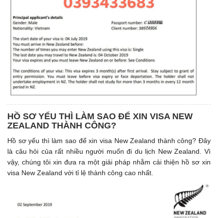
HỒ SƠ YẾU THÌ LÀM SAO ĐỂ XIN VISA NEW
ZEALAND THÀNH CÔNG?
Hồ sơ yếu thì làm sao để xin visa New Zealand thành công? Đây
là câu hỏi của rất nhiều người muốn đi du lịch New Zealand. Vì
vậy, chúng tôi xin đưa ra một giải pháp nhằm cải thiện hồ sơ xin
visa New Zealand với tỉ lệ thành công cao nhất.