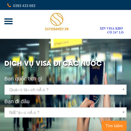
0393 433 683
DỊCH VỤ VISA ĐI CÁC NƯỚC
Bạn quốc tịch gì:
Quá»‘c tá»‹ch nÃ o ?
Bạn đi đâu
NÆ°á»›c nÃ o ?
Tìm kiếm