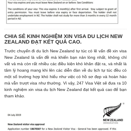
CHIA SẺ KINH NGHIỆM XIN VISA DU LỊCH NEW
ZEALAND ĐẠT KẾT QUẢ CAO.
Trước chuyến đi du lịch New Zealand tự túc có lẽ vấn đề xin visa
New Zealand là vấn đề mà khiến bạn nản lòng nhất, không chỉ
vất vả mà còn rất nhiều các điều kiện khó khăn đặt ra, và nhất là
tâm lý hoang mang khi lên các diễn đàn về du lịch tự túc đều có
một số trường hợp khó hiểu như việc có hồ sơ đẹp và hoàn hảo
mà vẫn trượt visa như thường. Vì vậy, 247 Visa Việt sẽ đưa ra 10
kinh nghiệm xin visa du lịch New Zealand đạt kết quả cao để bạn
tham khảo.