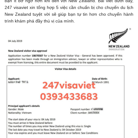
bạn ít bỡ ngỡ hơn khi đến với New Zealand. Bài viết dưới đây,
247 visaviet xin tổng hợp 5 việc cần chuẩn bị cho chuyến du lịch
New Zealand tuyệt vời sẽ giúp bạn tự tin hơn cho chuyến hành
trình khám phá đầy thú vị của mình.