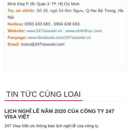
Mình Khai P. 05- Quận 3- TP. Hồ Chí Minh.
Tr
ụ
s
ở
ch
í
nh
:
Số 26, ngõ 54 Kim Ngưu
, Q.Hai Bà Trưng, Hà
Nội.
Hotline
:
0393 433 683
, 0904 638 693.
Website
:
www.247visaviet.vn
,
www.xinthithuc.com
Fanpage
:
www.facebook.com/247visaviet.vn
Email:
hotro@247visaviet.com
TIN TỨC CÙNG LOẠI
LỊCH NGHĨ LỄ NĂM 2020 CỦA CÔNG TY 247
VISA VIỆT
247 Visa Việt xin thông báo lịch nghỉ lễ của công ty.