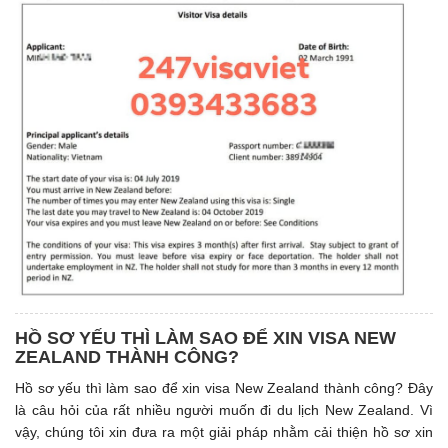
HỒ SƠ YẾU THÌ LÀM SAO ĐỂ XIN VISA NEW
ZEALAND THÀNH CÔNG?
Hồ sơ yếu thì làm sao để xin visa New Zealand thành công? Đây
là câu hỏi của rất nhiều người muốn đi du lịch New Zealand. Vì
vậy, chúng tôi xin đưa ra một giải pháp nhằm cải thiện hồ sơ xin