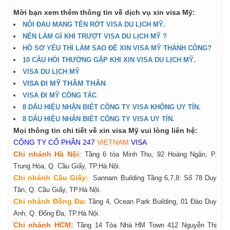
Mời bạn xem thêm thông tin về dịch vụ xin visa Mỹ:
NỖI ĐAU MANG TÊN RỚT VISA DU LỊCH MỸ.
NÊN LÀM GÌ KHI TRƯỢT VISA DU LỊCH MỸ ?
HỒ SƠ YẾU THÌ LÀM SAO ĐỂ XIN VISA MỸ THÀNH CÔNG?
10 CÂU HỎI THƯỜNG GẶP KHI XIN VISA DU LỊCH MỸ.
VISA DU LỊCH MỸ
VISA ĐI MỸ THĂM THÂN
VISA ĐI MỸ CÔNG TÁC
8 DẤU HIỆU NHẬN BIẾT CÔNG TY VISA KHÔNG UY TÍN.
8 DẤU HIỆU NHẬN BIẾT CÔNG TY VISA UY TÍN.
Mọi thông tin chi tiết về xin visa Mỹ vui lòng liên hệ:
CÔNG TY CỔ PHẦN 247
VIETNAM
VISA
Chi nhánh Hà Nội
:
Tầng 6 tòa Minh Thu, 92 Hoàng Ngân, P.
Trung Hòa, Q. Cầu Giấy, TP.Hà Nội.
Chi nhánh Cầu Giấy
:
Sannam Building Tầng 6,7,8: Số 78 Duy
Tân, Q. Cầu Giấy, TP.Hà Nội.
Chi nhánh Đống Đa
:
Tầng 4, Ocean Park Building, 01 Đào Duy
Anh, Q. Đống Đa, TP.Hà Nội.
Chi nhánh HCM:
Tầng 14 Tòa Nhà HM Town 412 Nguyễn Thị