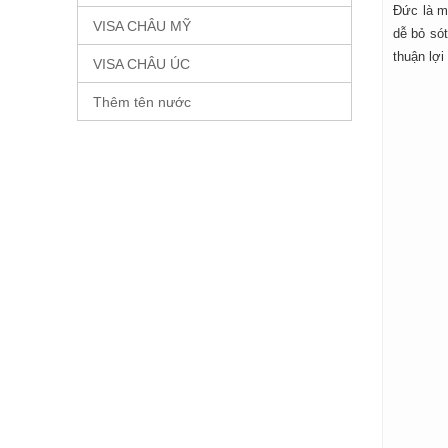
Đức là m
VISA CHÂU MỸ
dễ bỏ sót
thuận lợ
VISA CHÂU ÚC
Thêm tên nước