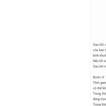
Sau khi 
của bạn 
bình thư
Nếu hồ sơ
Sau khi n
Bước 4: T
Thời gian
có thể lê
Trong th
đúng trọn
Trong thờ