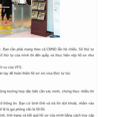
sự. Bạn cần phải mang theo cả CMND lẫn hộ chiếu. Số thứ tự
số thứ tự của mình thi đến quầy và thực hiện nộp hồ sơ như
ịch vụ của VFS.
n tay để hoàn thiện hồ sơ xin visa Đức tự túc.
những trường hợp đặc biệt cần xác minh, chứng thực nhiều thì
 thông tin. Bạn cứ bình tĩnh và trả lời dứt khoát, nhắm vào
ỉ lệ bị gọi phỏng vấn là 50-50.
rình, tình trạng và kết quả hồ sơ của mình bằng cách truy cập