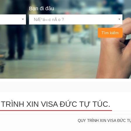
Bạn đi đâu
NÆ°á»›c nÃ o ?
Tìm kiếm
TRÌNH XIN VISA ĐỨC TỰ TÚC.
QUY TRÌNH XIN VISA ĐỨC T