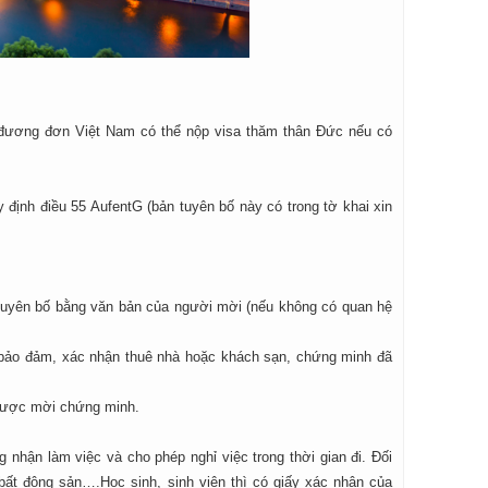
 đương đơn Việt Nam có thể nộp visa thăm thân Đức nếu có
y định điều 55 AufentG (bản tuyên bố này có trong tờ khai xin
tuyên bố bằng văn bản của người mời (nếu không có quan hệ
y bảo đảm, xác nhận thuê nhà hoặc khách sạn, chứng minh đã
 được mời chứng minh.
 nhận làm việc và cho phép nghỉ việc trong thời gian đi. Đối
bất động sản….Học sinh, sinh viên thì có giấy xác nhận của