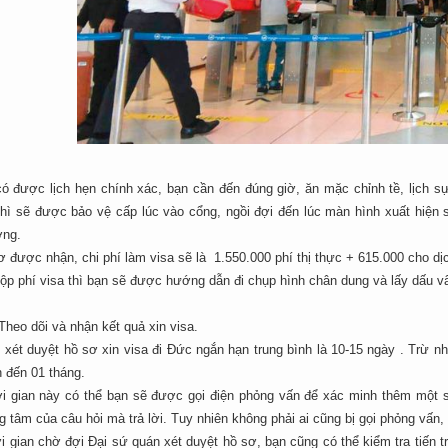
có được lịch hẹn chính xác, bạn cần đến đúng giờ, ăn mặc chỉnh tề, lịch 
thì sẽ được bảo vệ cấp lúc vào cổng, ngồi đợi đến lúc màn hình xuất hiện 
ờng.
 được nhận, chi phí làm visa sẽ là 1.550.000 phí thị thực + 615.000 cho d
ộp phí visa thì bạn sẽ được hướng dẫn đi chụp hình chân dung và lấy dấu vâ
heo dõi và nhận kết quả xin visa.
 xét duyệt hồ sơ xin visa đi Đức ngắn hạn trung bình là 10-15 ngày . Trừ 
n đến 01 tháng.
ời gian này có thể bạn sẽ được gọi điện phỏng vấn để xác minh thêm một số
g tâm của câu hỏi mà trả lời. Tuy nhiên không phải ai cũng bị gọi phỏng vấn, t
i gian chờ đợi Đại sứ quán xét duyệt hồ sơ, bạn cũng có thể kiểm tra tiến t