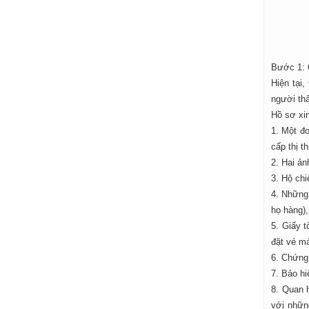
Bước 1: C
Hiện tại
người thâ
Hồ sơ xi
1. Một đơ
cấp thị th
2. Hai ản
3. Hộ chi
4. Những
họ hàng),
5. Giấy 
đặt vé m
6. Chứng
7. Bảo hi
8. Quan h
với nhữn