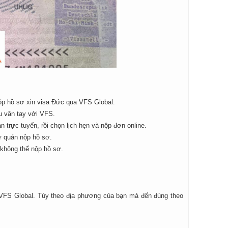
nộp hồ sơ xin visa Đức qua VFS Global.
ấu vân tay với VFS.
 trực tuyến, rồi chọn lịch hẹn và nộp đơn online.
ứ quán nộp hồ sơ.
 không thể nộp hồ sơ.
m VFS Global. Tùy theo địa phương của bạn mà đến đúng theo