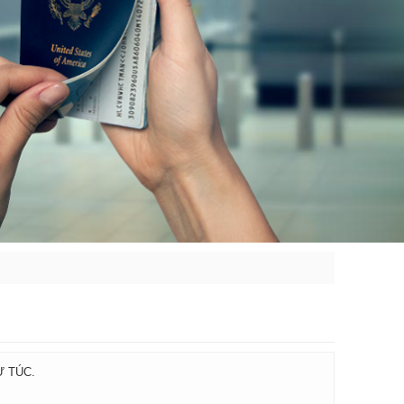
Ự TÚC.