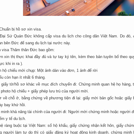
huẩn bị hồ sơ xin visa.
, Đại Sứ Quán Đức không cấp visa du lịch cho công dân Việt Nam. Do đó,
n bên Đức để sang du lịch tại nước này.
n visa Thăm thân Đức bao gồm:
n xin thị thực khai đầy đủ và tự tay ký tên, kèm theo bản tuyên bố theo qu
ực khi in ra ).
h hộ chiếu mới chụp: Một ảnh dán vào đơn, 1 ảnh để rời
ếu còn hạn ít nhất 6 tháng.
 giấy tờ/hồ sơ khác về mục đích chuyến đi: Chứng minh quan hệ họ hàng, 
 photo hộ chiếu + giấy phép lưu trú của người mời.
tờ về chỗ ở, bằng chứng về phương tiện đi lại: giấy mời bản gốc hoặc giấ
áy bay khứ hồi.
 minh khả năng tài chính của người đi: Người mời chứng minh hoặc người
ểm y tế du lịch.
ệ ràng buộc tại Việt Nam: sổ hộ khẩu, giấy chứng nhận kết hôn, giấy chứng
g người làm tự do thì có giấy đăng ký hoạt động kinh doanh, chứng minh 