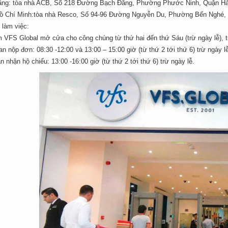
ẵng: tòa nhà ACB, Số 218 Đường Bạch Đằng, Phường Phước Ninh, Quận Hả
Hồ Chí Minh:tòa nhà Resco, Số 94-96 Đường Nguyễn Du, Phường Bến Nghé,
 làm việc:
m VFS Global mở cửa cho công chúng từ thứ hai đến thứ Sáu (trừ ngày lễ), t
an nộp đơn: 08:30 -12:00 và 13:00 – 15:00 giờ (từ thứ 2 tới thứ 6) trừ ngày l
n nhận hộ chiếu: 13:00 -16:00 giờ (từ thứ 2 tới thứ 6) trừ ngày lễ.