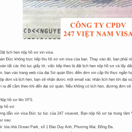
ặt lịch hẹn nộp hồ sơ xin visa.
án Đức không trực tiếp thu hồ sơ xin visa của bạn. Thay vào đó, bạn phải 
oàn tất các thủ tục giấy tờ, việc tiếp theo là đặt lịch hẹn nộp hồ sơ và lấy d
n, bạn vào trang web của đại Sứ quán Đức điền đơn xin cấp thị thực ngắn hạn
ộp đơn và lịch hẹn, bạn sẽ nhận được một email xác nhận lịch hẹn tới đại s
ẹn ra để cầm theo khi đến đại sứ quán. Nếu không có lịch hẹn, đương đơn sẽ
Nộp hồ sơ lên VFS.
ộp hồ sơ:
ng dẫn xin visa Đức tự túc của 247 visaviet, Bạn nộp hồ sơ tại trung tâ
hư sau:
ội: tòa nhà Ocean Park, số 1 Đào Duy Anh, Phương Mai, Đống Đa.