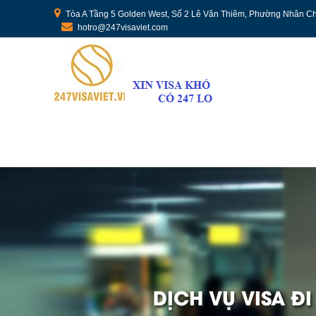
Tòa A Tầng 5 Golden West, Số 2 Lê Văn Thiêm, Phường Nhân Ch
hotro@247visaviet.com
DỊCH VỤ VISA Đ