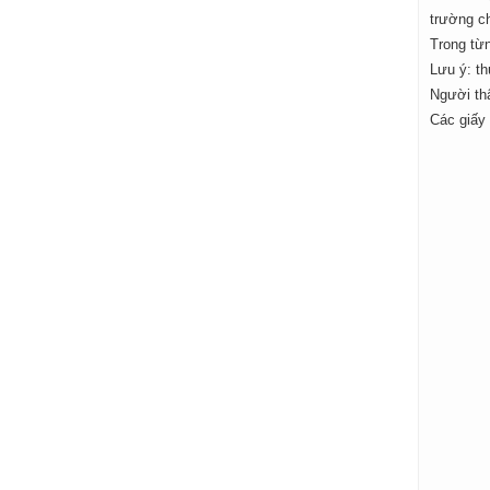
trường ch
Trong từ
Lưu ý: t
Người thâ
Các giấy 