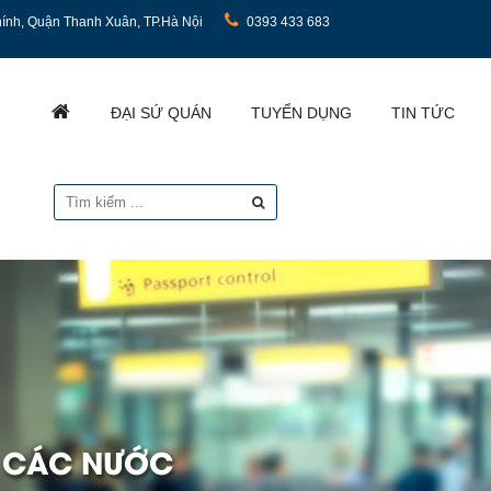
ính, Quận Thanh Xuân, TP.Hà Nội
0393 433 683
ĐẠI SỨ QUÁN
TUYỂN DỤNG
TIN TỨC
I CÁC NƯỚC