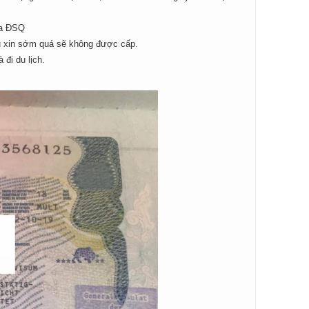
ủa ĐSQ
ếu xin sớm quá sẽ không được cấp.
đi du lịch.