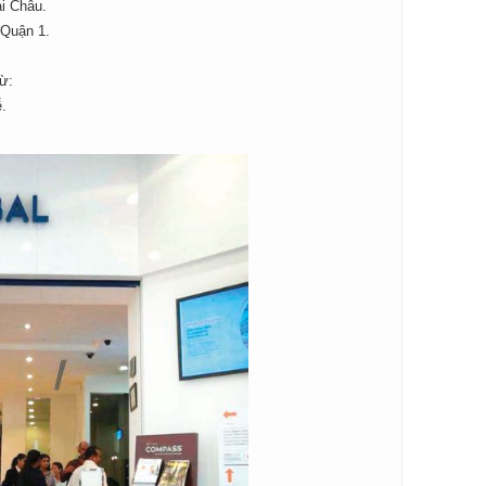
i Châu.
 Quận 1.
ừ:
ễ.