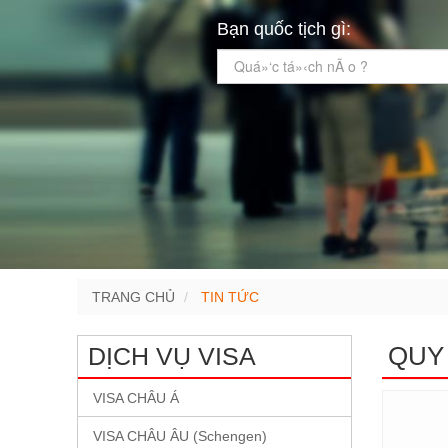
Bạn quốc tịch gì:
Quá»‘c tá»‹ch nÃ o ?
TRANG CHỦ
TIN TỨC
QUY 
DỊCH VỤ VISA
VISA CHÂU Á
VISA CHÂU ÂU (Schengen)