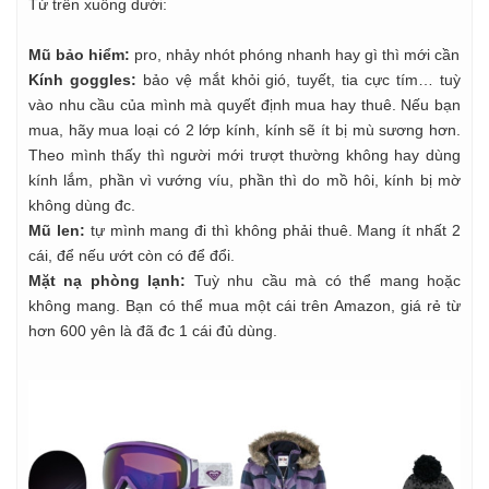
Từ trên xuống dưới:
Mũ bảo hiểm:
pro, nhảy nhót phóng nhanh hay gì thì mới cần
Kính goggles:
bảo vệ mắt khỏi gió, tuyết, tia cực tím… tuỳ
vào nhu cầu của mình mà quyết định mua hay thuê. Nếu bạn
mua, hãy mua loại có 2 lớp kính, kính sẽ ít bị mù sương hơn.
Theo mình thấy thì người mới trượt thường không hay dùng
kính lắm, phần vì vướng víu, phần thì do mồ hôi, kính bị mờ
không dùng đc.
Mũ len:
tự mình mang đi thì không phải thuê. Mang ít nhất 2
cái, để nếu ướt còn có để đổi.
Mặt nạ phòng lạnh:
Tuỳ nhu cầu mà có thể mang hoặc
không mang. Bạn có thể mua một cái trên Amazon, giá rẻ từ
hơn 600 yên là đã đc 1 cái đủ dùng.