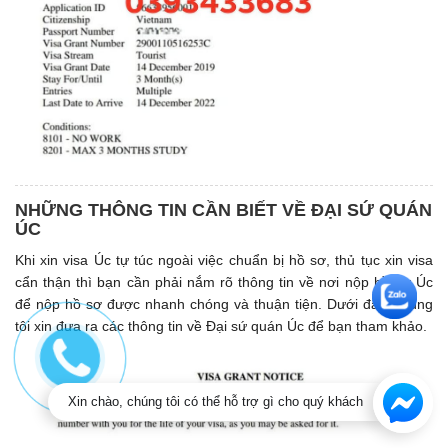
NHỮNG THÔNG TIN CẦN BIẾT VỀ ĐẠI SỨ QUÁN
ÚC
Khi xin visa Úc tự túc ngoài việc chuẩn bị hồ sơ, thủ tục xin visa
cẩn thận thì bạn cần phải nắm rõ thông tin về nơi nộp hồ sơ Úc
để nộp hồ sơ được nhanh chóng và thuận tiện. Dưới đây, chúng
tôi xin đưa ra các thông tin về Đại sứ quán Úc để bạn tham khảo.
Xin chào, chúng tôi có thể hỗ trợ gì cho quý khách