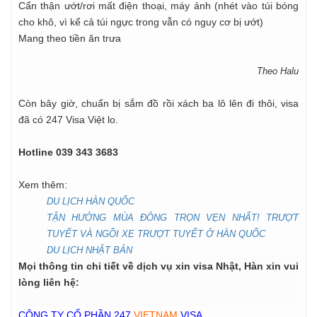
Cẩn thận ướt/rơi mất điện thoại, máy ảnh (nhét vào túi bóng
cho khô, vì kể cả túi ngực trong vẫn có nguy cơ bị ướt)
Mang theo tiền ăn trưa
Theo Halu
Còn bây giờ, chuẩn bị sắm đồ rồi xách ba lô lên đi thôi, visa
đã có 247 Visa Việt lo.
Hotline 039 343 3683
Xem thêm:
DU LỊCH HÀN QUỐC
TẬN HƯỞNG MÙA ĐÔNG TRỌN VẸN NHẤT! TRƯỢT
TUYẾT VÀ NGỒI XE TRƯỢT TUYẾT Ở HÀN QUỐC
DU LỊCH NHẬT BẢN
Mọi thông tin chi tiết về dịch vụ xin visa Nhật, Hàn xin vui
lòng liên hệ:
CÔNG TY CỔ PHẦN 247
VIETNAM
VISA