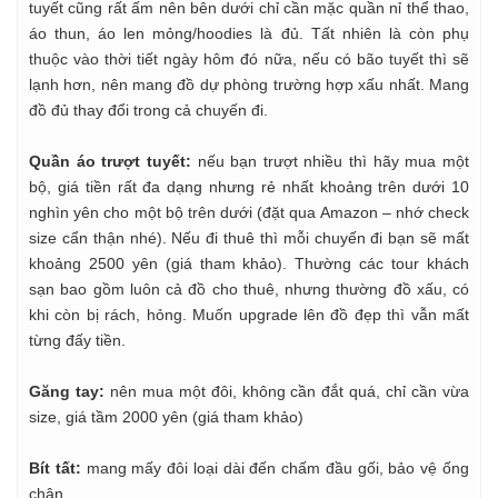
tuyết cũng rất ấm nên bên dưới chỉ cần mặc quần nỉ thể thao,
áo thun, áo len mỏng/hoodies là đủ. Tất nhiên là còn phụ
thuộc vào thời tiết ngày hôm đó nữa, nếu có bão tuyết thì sẽ
lạnh hơn, nên mang đồ dự phòng trường hợp xấu nhất. Mang
đồ đủ thay đổi trong cả chuyến đi.
Quần áo trượt tuyết:
nếu bạn trượt nhiều thì hãy mua một
bộ, giá tiền rất đa dạng nhưng rẻ nhất khoảng trên dưới 10
nghìn yên cho một bộ trên dưới (đặt qua Amazon – nhớ check
size cẩn thận nhé). Nếu đi thuê thì mỗi chuyến đi bạn sẽ mất
khoảng 2500 yên (giá tham khảo). Thường các tour khách
sạn bao gồm luôn cả đồ cho thuê, nhưng thường đồ xấu, có
khi còn bị rách, hỏng. Muốn upgrade lên đồ đẹp thì vẫn mất
từng đấy tiền.
Găng tay:
nên mua một đôi, không cần đắt quá, chỉ cần vừa
size, giá tầm 2000 yên (giá tham khảo)
Bít tất:
mang mấy đôi loại dài đến chấm đầu gối, bảo vệ ống
chân.