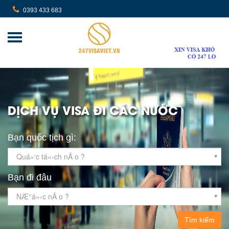
0393 433 683
DỊCH VỤ VISA ĐI CÁC NƯỚC
Bạn quốc tịch gì:
Quá»‘c tá»‹ch nÃ o ?
Bạn đi đâu
NÆ°á»›c nÃ o ?
Tìm kiếm