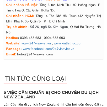
Chi nhánh Hà Nội
:
Tầng 6 tòa Minh Thu, 92 Hoàng Ngân, P.
Trung Hòa Q. Cầu Giấy, TP.Hà Nội.
Chi nhánh HCM:
Tầng 14 Tòa Nhà HM Town 412 Nguyễn Thị
Mình Khai P. 05- Quận 3- TP. Hồ Chí Minh
Tr
ụ
s
ở
ch
í
nh
:
Số 26, ngõ 54 Kim Ngưu
, Q.Hai Bà Trưng, Hà
Nội
Hotline
:
0393 433 683
, 0904 638 693
Website
:
www.247visaviet.vn
,
www.xinthithuc.com
Fanpage
:
www.facebook.com/247visaviet.vn
Email:
hotro@247visaviet.com
TIN TỨC CÙNG LOẠI
5 VIỆC CẦN CHUẨN BỊ CHO CHUYỂN DU LỊCH
NEW ZEALAND
Lần đầu tiên đi du lịch New Zealand thì câu hỏi luôn được đặt ra