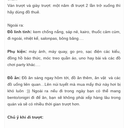
Ván trượt và giày trượt: một năm đi trượt 2 lần trở xuống thì
hãy dùng đồ thuê.
Ngoài ra:
Đồ linh tinh:
kem chống nắng, sáp nẻ, kairo, thuốc cảm cúm,
đi ngoài, nhiệt kế, salonpas, bông băng….
Phụ kiện:
máy ảnh, máy quay, go pro, sạc điện các kiểu,
đồng hồ báo thức, móc treo quần áo, uno hay bài và các đồ
chơi party khác….
Đồ ăn:
Đồ ăn sáng ngay hôm tới, đồ ăn thêm, ăn vặt và các
đồ uống liên quan…Lên núi tuyết mà mua mấy thứ này hơi bị
khó luôn :)) Ngoài ra nếu đi trong ngày bạn có thể mang
bento/onigiri đi để ăn, bạn sẽ không phải xếp hàng lâu trong
quán và sẽ có nhiều thời gian trượt hơn.
Chú ý khi đi trượt: