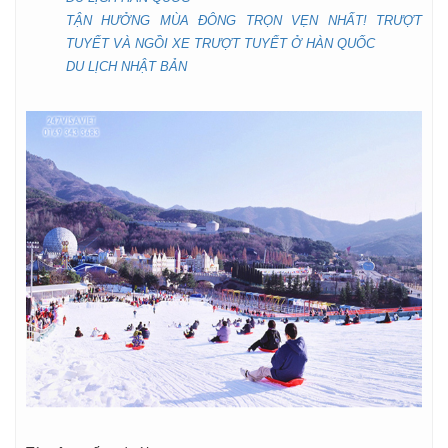
TẬN HƯỞNG MÙA ĐÔNG TRỌN VẸN NHẤT! TRƯỢT
TUYẾT VÀ NGỒI XE TRƯỢT TUYẾT Ở HÀN QUỐC
DU LỊCH NHẬT BẢN