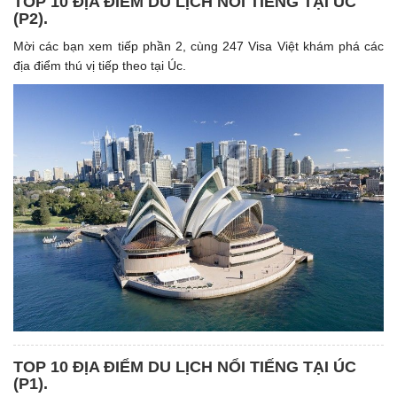
TOP 10 ĐỊA ĐIỂM DU LỊCH NỔI TIẾNG TẠI ÚC
(P2).
Mời các bạn xem tiếp phần 2, cùng 247 Visa Việt khám phá các
địa điểm thú vị tiếp theo tại Úc.
TOP 10 ĐỊA ĐIỂM DU LỊCH NỔI TIẾNG TẠI ÚC
(P1). ​