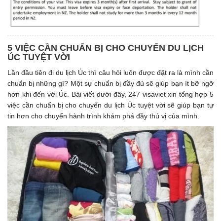
5 VIỆC CẦN CHUẨN BỊ CHO CHUYỂN DU LỊCH
ÚC TUYỆT VỜI
Lần đầu tiên đi du lịch Úc thì câu hỏi luôn được đặt ra là mình cần
chuẩn bị những gì? Một sự chuẩn bị đầy đủ sẽ giúp bạn ít bỡ ngỡ
hơn khi đến với Úc. Bài viết dưới đây, 247 visaviet xin tổng hợp 5
việc cần chuẩn bị cho chuyến du lịch Úc tuyệt vời sẽ giúp bạn tự
tin hơn cho chuyến hành trình khám phá đầy thú vị của mình.