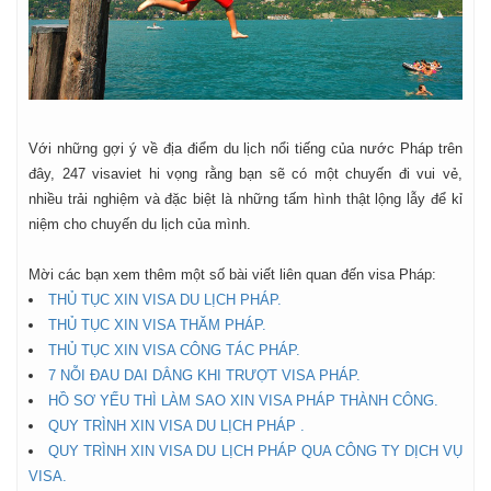
Với những gợi ý về địa điểm du lịch nổi tiếng của nước Pháp trên
đây, 247 visaviet hi vọng rằng bạn sẽ có một chuyến đi vui vẻ,
nhiều trải nghiệm và đặc biệt là những tấm hình thật lộng lẫy để kỉ
niệm cho chuyến du lịch của mình.
Mời các bạn xem thêm một số bài viết liên quan đến visa Pháp:
THỦ TỤC XIN VISA DU LỊCH PHÁP.
THỦ TỤC XIN VISA THĂM PHÁP.
THỦ TỤC XIN VISA CÔNG TÁC PHÁP.
7 NỖI ĐAU DAI DẲNG KHI TRƯỢT VISA PHÁP.
HỒ SƠ YẾU THÌ LÀM SAO XIN VISA PHÁP THÀNH CÔNG.
QUY TRÌNH XIN VISA DU LỊCH PHÁP .
QUY TRÌNH XIN VISA DU LỊCH PHÁP QUA CÔNG TY DỊCH VỤ
VISA.