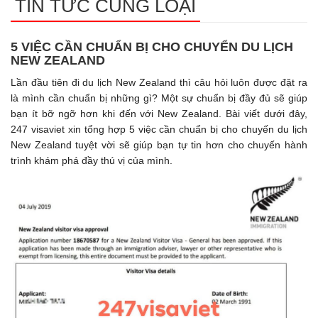
TIN TỨC CÙNG LOẠI
5 VIỆC CẦN CHUẨN BỊ CHO CHUYỂN DU LỊCH
NEW ZEALAND
Lần đầu tiên đi du lịch New Zealand thì câu hỏi luôn được đặt ra
là mình cần chuẩn bị những gì? Một sự chuẩn bị đầy đủ sẽ giúp
bạn ít bỡ ngỡ hơn khi đến với New Zealand. Bài viết dưới đây,
247 visaviet xin tổng hợp 5 việc cần chuẩn bị cho chuyến du lịch
New Zealand tuyệt vời sẽ giúp bạn tự tin hơn cho chuyến hành
trình khám phá đầy thú vị của mình.