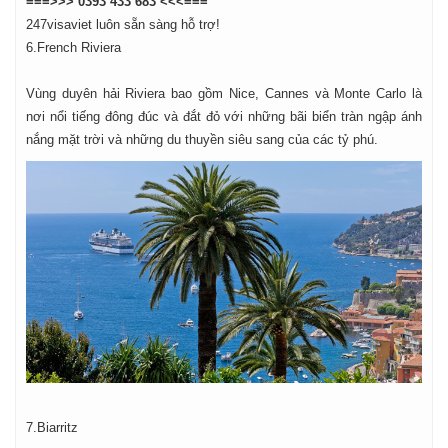
===>>> 0393 433 683 <<<===
247visaviet luôn sẵn sàng hỗ trợ!
6.French Riviera
Vùng duyên hải Riviera bao gồm Nice, Cannes và Monte Carlo là
nơi nổi tiếng đông đúc và đắt đỏ với những bãi biển tràn ngập ánh
nắng mặt trời và những du thuyền siêu sang của các tỷ phú.
7.Biarritz