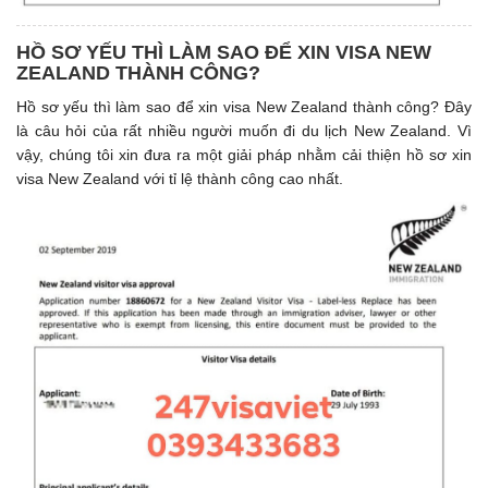
HỒ SƠ YẾU THÌ LÀM SAO ĐỂ XIN VISA NEW
ZEALAND THÀNH CÔNG?
Hồ sơ yếu thì làm sao để xin visa New Zealand thành công? Đây
là câu hỏi của rất nhiều người muốn đi du lịch New Zealand. Vì
vậy, chúng tôi xin đưa ra một giải pháp nhằm cải thiện hồ sơ xin
visa New Zealand với tỉ lệ thành công cao nhất.