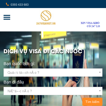
0393 433 683
DỊCH VỤ VISA ĐI CÁC NƯỚC
Bạn quốc tịch gì:
Quá»‘c tá»‹ch nÃ o ?
Bạn đi đâu
NÆ°á»›c nÃ o ?
Tìm kiếm