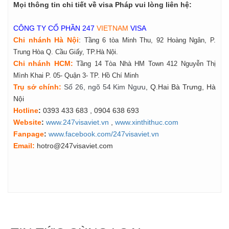
Mọi thông tin chi tiết về visa Pháp vui lòng liên hệ:
CÔNG TY CỔ PHẦN 247
VIETNAM
VISA
Chi nhánh Hà Nội
:
Tầng 6 tòa Minh Thu, 92 Hoàng Ngân, P.
Trung Hòa Q. Cầu Giấy, TP.Hà Nội.
Chi nhánh HCM:
Tầng 14 Tòa Nhà HM Town 412 Nguyễn Thị
Mình Khai P. 05- Quận 3- TP. Hồ Chí Minh
Tr
ụ
s
ở
ch
í
nh
:
Số 26, ngõ 54 Kim Ngưu
, Q.Hai Bà Trưng, Hà
Nội
Hotline
:
0393 433 683
, 0904 638 693
Website
:
www.247visaviet.vn
,
www.xinthithuc.com
Fanpage
:
www.facebook.com/247visaviet.vn
Email:
hotro@247visaviet.com