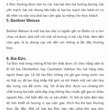
ở Đức thường được làm từ các loại hạt như hạt hướng dương, hạt
yến mạch, hạt mè nhưng tiêu biểu là hạt lúa mạch nên bánh mì có
độ mềm và xốp vừa phải tạo cảm giác lạ miệng cho thực khách.
5. Berliner Weisse
Berliner Weisse là một loại bia nhẹ có nguồn gốc từ Berlin có vị hơi
chua và được pha chế với một số hương vị trái cây khác đem đến
cảm giác là lạ nhưng say mê đến với những ai lần đầu thưởng
thức.
6. Bia Đức.
Tại Đức một trong những lễ hội lớn nhất được tổ chức hằng năm là
lễ hội bia Oktoberfest hay Canstatter Volkfest thu hút hàng triệu
người tham gia. Lễ hội bia Đức không chỉ gói gọn trong nước mà
nó thật sự đã lan rộng khắp thế giới và trở thành một nét văn hóa
đặc trưng của đất nước này. Sở dĩ bia Đức được ưa chuộng bởi
chất lượng bia luôn phải đáp ứng những tiêu chuẩn gắt gao từ khâu
nguyên liệu, chế biến đến lúc ra sản phẩm. Vì thế nó luôn đảm bảo
độ tinh khiết về hương vị tạo cảm giác thích thú khi bạn thưởng
thức lần đầu. Một số loại bia Đức bạn nên uống thử qua như