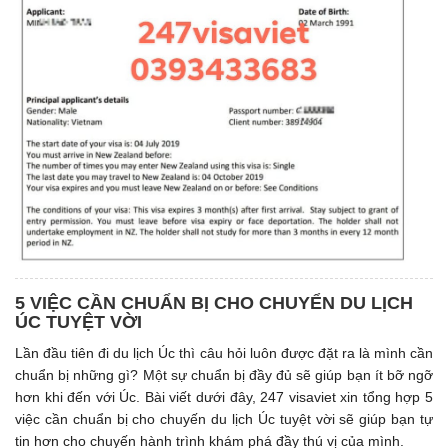
5 VIỆC CẦN CHUẨN BỊ CHO CHUYỂN DU LỊCH
ÚC TUYỆT VỜI
Lần đầu tiên đi du lịch Úc thì câu hỏi luôn được đặt ra là mình cần
chuẩn bị những gì? Một sự chuẩn bị đầy đủ sẽ giúp bạn ít bỡ ngỡ
hơn khi đến với Úc. Bài viết dưới đây, 247 visaviet xin tổng hợp 5
việc cần chuẩn bị cho chuyến du lịch Úc tuyệt vời sẽ giúp bạn tự
tin hơn cho chuyến hành trình khám phá đầy thú vị của mình.