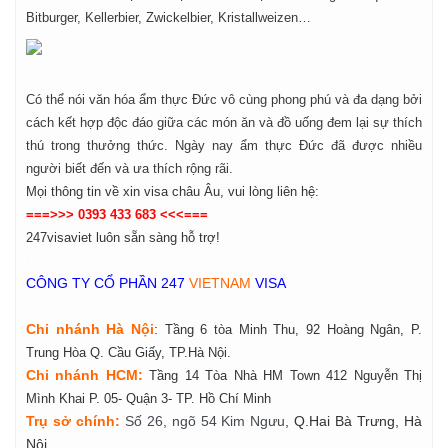
Bitburger, Kellerbier, Zwickelbier, Kristallweizen…
Có thể nói văn hóa ẩm thực Đức vô cùng phong phú và đa dạng bởi
cách kết hợp độc đáo giữa các món ăn và đồ uống đem lại sự thích
thú trong thưởng thức. Ngày nay ẩm thực Đức đã được nhiều
người biết đến và ưa thích rộng rãi.
Mọi thông tin về xin visa châu Âu, vui lòng liên hệ:
===>>> 0393 433 683 <<<===
247visaviet luôn sẵn sàng hỗ trợ!
CÔNG TY CỔ PHẦN 247
VIETNAM
VISA
Chi nhánh Hà Nội
:
Tầng 6 tòa Minh Thu, 92 Hoàng Ngân, P.
Trung Hòa Q. Cầu Giấy, TP.Hà Nội.
Chi nhánh HCM:
Tầng 14 Tòa Nhà HM Town 412 Nguyễn Thị
Mình Khai P. 05- Quận 3- TP. Hồ Chí Minh
Tr
ụ
s
ở
ch
í
nh
:
Số 26, ngõ 54 Kim Ngưu
, Q.Hai Bà Trưng, Hà
Nội