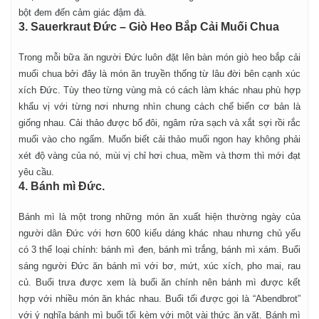
bột đem đến cảm giác đậm đà.
3. Sauerkraut Đức – Giò Heo Bắp Cải Muối Chua
Trong mỗi bữa ăn người Đức luôn đặt lên bàn món giò heo bắp cải
muối chua bởi đây là món ăn truyền thống từ lâu đời bên cạnh xúc
xích Đức. Tùy theo từng vùng mà có cách làm khác nhau phù hợp
khẩu vị với từng nơi nhưng nhìn chung cách chế biến cơ bản là
giống nhau. Cải thảo được bổ đôi, ngâm rửa sạch và xắt sợi rồi rắc
muối vào cho ngấm. Muốn biết cải thảo muối ngon hay không phải
xét độ vàng của nó, mùi vị chỉ hơi chua, mềm và thơm thì mới đạt
yêu cầu.
4. Bánh mì Đức.
Bánh mì là một trong những món ăn xuất hiện thường ngày của
người dân Đức với hơn 600 kiểu dáng khác nhau nhưng chủ yếu
có 3 thể loại chính: bánh mì đen, bánh mì trắng, bánh mì xám. Buổi
sáng người Đức ăn bánh mì với bơ, mứt, xúc xích, pho mai, rau
củ. Buổi trưa được xem là buổi ăn chính nên bánh mì được kết
hợp với nhiều món ăn khác nhau. Buổi tối được gọi là “Abendbrot”
với ý nghĩa bánh mì buổi tối kèm với một vài thức ăn vặt. Bánh mì