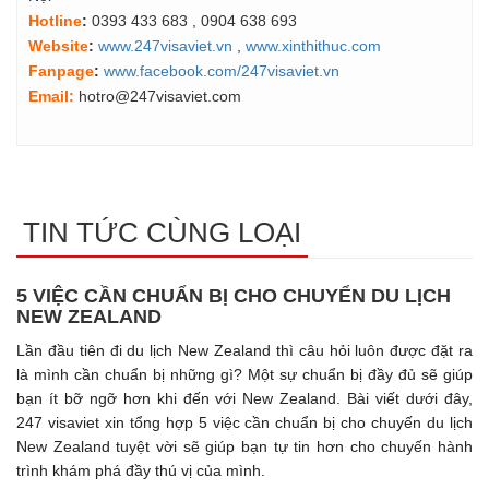
Hotline
:
0393 433 683
, 0904 638 693
Website
:
www.247visaviet.vn
,
www.xinthithuc.com
Fanpage
:
www.facebook.com/247visaviet.vn
Email:
hotro@247visaviet.com
TIN TỨC CÙNG LOẠI
5 VIỆC CẦN CHUẨN BỊ CHO CHUYỂN DU LỊCH
NEW ZEALAND
Lần đầu tiên đi du lịch New Zealand thì câu hỏi luôn được đặt ra
là mình cần chuẩn bị những gì? Một sự chuẩn bị đầy đủ sẽ giúp
bạn ít bỡ ngỡ hơn khi đến với New Zealand. Bài viết dưới đây,
247 visaviet xin tổng hợp 5 việc cần chuẩn bị cho chuyến du lịch
New Zealand tuyệt vời sẽ giúp bạn tự tin hơn cho chuyến hành
trình khám phá đầy thú vị của mình.