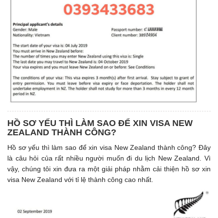
HỒ SƠ YẾU THÌ LÀM SAO ĐỂ XIN VISA NEW
ZEALAND THÀNH CÔNG?
Hồ sơ yếu thì làm sao để xin visa New Zealand thành công? Đây
là câu hỏi của rất nhiều người muốn đi du lịch New Zealand. Vì
vậy, chúng tôi xin đưa ra một giải pháp nhằm cải thiện hồ sơ xin
visa New Zealand với tỉ lệ thành công cao nhất.