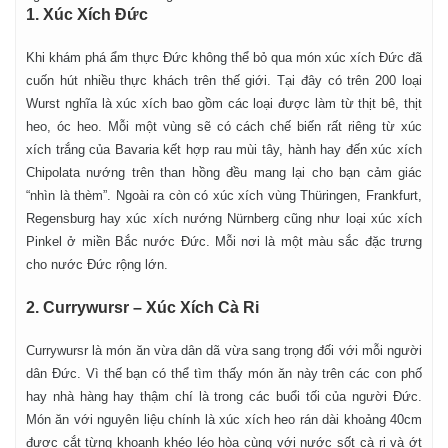
1. Xúc Xích Đức
Khi khám phá ẩm thực Đức không thể bỏ qua món xúc xích Đức đã
cuốn hút nhiều thực khách trên thế giới. Tại đây có trên 200 loại
Wurst nghĩa là xúc xích bao gồm các loại được làm từ thịt bê, thịt
heo, óc heo. Mỗi một vùng sẽ có cách chế biến rất riêng từ xúc
xích trắng của Bavaria kết hợp rau mùi tây, hành hay đến xúc xích
Chipolata nướng trên than hồng đều mang lại cho bạn cảm giác
“nhìn là thèm”. Ngoài ra còn có xúc xích vùng Thüringen, Frankfurt,
Regensburg hay xúc xích nướng Nürnberg cũng như loại xúc xích
Pinkel ở miền Bắc nước Đức. Mỗi nơi là một màu sắc đặc trưng
cho nước Đức rộng lớn.
2. Currywursr – Xúc Xích Cà Ri
Currywursr là món ăn vừa dân dã vừa sang trọng đối với mỗi người
dân Đức. Vì thế bạn có thể tìm thấy món ăn này trên các con phố
hay nhà hàng hay thậm chí là trong các buổi tối của người Đức.
Món ăn với nguyên liệu chính là xúc xích heo rán dài khoảng 40cm
được cắt từng khoanh khéo léo hòa cùng với nước sốt cà ri và ớt