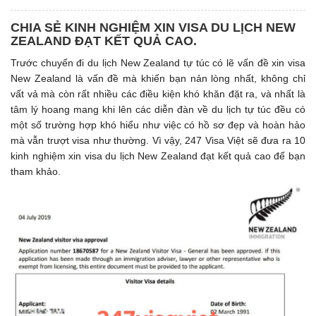
CHIA SẺ KINH NGHIỆM XIN VISA DU LỊCH NEW
ZEALAND ĐẠT KẾT QUẢ CAO.
Trước chuyến đi du lịch New Zealand tự túc có lẽ vấn đề xin visa
New Zealand là vấn đề mà khiến bạn nản lòng nhất, không chỉ
vất vả mà còn rất nhiều các điều kiện khó khăn đặt ra, và nhất là
tâm lý hoang mang khi lên các diễn đàn về du lịch tự túc đều có
một số trường hợp khó hiểu như việc có hồ sơ đẹp và hoàn hảo
mà vẫn trượt visa như thường. Vì vậy, 247 Visa Việt sẽ đưa ra 10
kinh nghiệm xin visa du lịch New Zealand đạt kết quả cao để bạn
tham khảo.