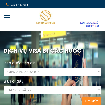
0393 433 683
DỊCH VỤ VISA ĐI CÁC NƯỚC
Bạn quốc tịch gì:
Quá»‘c tá»‹ch nÃ o ?
Bạn đi đâu
NÆ°á»›c nÃ o ?
Tìm kiếm