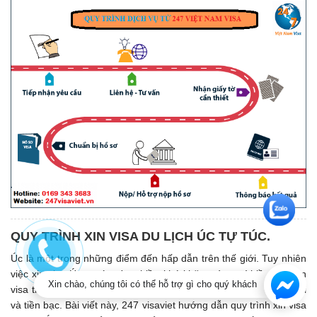
QUY TRÌNH XIN VISA DU LỊCH ÚC TỰ TÚC.
Úc là một trong những điểm đến hấp dẫn trên thế giới. Tuy nhiên
việc xin visa Úc tự túc còn nhiều khó khăn mà người lần đầu xin
Xin chào, chúng tôi có thể hỗ trợ gì cho quý khách
visa thường dễ bỏ sót nhiều hồ sơ, làm mất nhiều thời gian đi lại
và tiền bạc. Bài viết này, 247 visaviet hướng dẫn quy trình xin visa