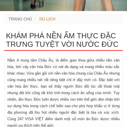
TRANG CHỦ
DU LỊCH
KHÁM PHÁ NỀN ẨM THỰC ĐẶC
TRƯNG TUYỆT VỜI NƯỚC ĐỨC
Nằm ở trung tâm Châu Âu, là điểm giao thoa giữa nhiều nền văn
hóa, bởi vậy văn hóa Đức có nét đa dạng và mang nhiều màu sắc
khác nhau. Vừa gần gũi với nền văn hóa chung của Châu Âu nhưng
cũng mang nhiều nét rất riêng biệt chỉ ở đây mới có. Đặc biệt với
văn hóa ẩm thực, bạn sẽ thấy người Đức đôi lúc rất thoải mái
nhưng đôi khi cũng rất khó tính trong cách ăn uống của mình. Tuy
nhiên, ẩm thực Đức luôn được nhiều nơi trên thế giới đón nhận bởi
sự dung hòa trong cách chế biến sao cho phù hợp khẩu vị ở từng
địa phương đã thu hút nhiều người đặc biệt là bia và xúc xích.
Cùng 247 VISA VIỆT điểm danh một số món ăn Đức được nhiều
người ưu thích trên thế giới.