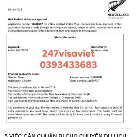
5 VIỆC CẦN CHUẨN BỊ CHO CHUYỂN DU LỊCH