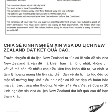
CHIA SẺ KINH NGHIỆM XIN VISA DU LỊCH NEW
ZEALAND ĐẠT KẾT QUẢ CAO.
Trước chuyến đi du lịch New Zealand tự túc có lẽ vấn đề xin visa
New Zealand là vấn đề mà khiến bạn nản lòng nhất, không chỉ
vất vả mà còn rất nhiều các điều kiện khó khăn đặt ra, và nhất là
tâm lý hoang mang khi lên các diễn đàn về du lịch tự túc đều có
một số trường hợp khó hiểu như việc có hồ sơ đẹp và hoàn hảo
mà vẫn trượt visa như thường. Vì vậy, 247 Visa Việt sẽ đưa ra 10
kinh nghiệm xin visa du lịch New Zealand đạt kết quả cao để bạn
tham khảo.