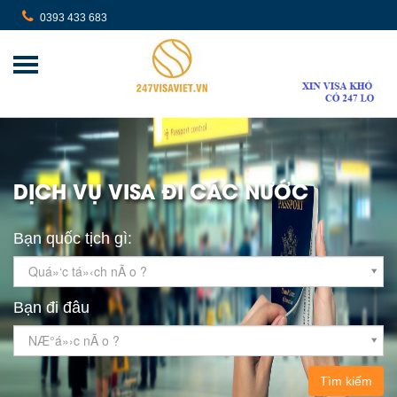
0393 433 683
DỊCH VỤ VISA ĐI CÁC NƯỚC
Bạn quốc tịch gì:
Quá»‘c tá»‹ch nÃ o ?
Bạn đi đâu
NÆ°á»›c nÃ o ?
Tìm kiếm