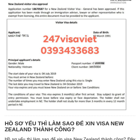
HỒ SƠ YẾU THÌ LÀM SAO ĐỂ XIN VISA NEW
ZEALAND THÀNH CÔNG?
Hồ sơ yếu thì làm sao để xin visa New Zealand thành công? Đây