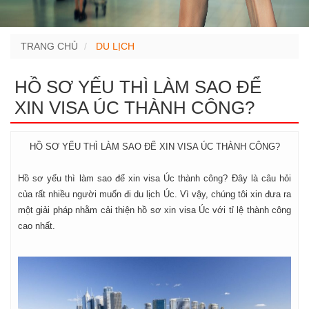
TRANG CHỦ
DU LỊCH
HỒ SƠ YẾU THÌ LÀM SAO ĐỂ
XIN VISA ÚC THÀNH CÔNG?
HỒ SƠ YẾU THÌ LÀM SAO ĐỂ XIN VISA ÚC THÀNH CÔNG?
Hồ sơ yếu thì làm sao để xin visa Úc thành công? Đây là câu hỏi
của rất nhiều người muốn đi du lịch Úc. Vì vậy, chúng tôi xin đưa ra
một giải pháp nhằm cải thiện hồ sơ xin visa Úc với tỉ lệ thành công
cao nhất.