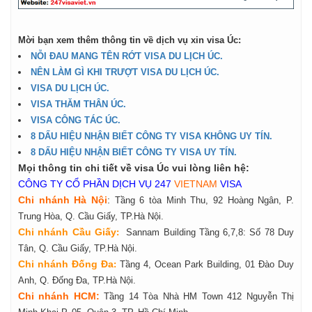
Mời bạn xem thêm thông tin về dịch vụ xin visa Úc:
NỖI ĐAU MANG TÊN RỚT VISA DU LỊCH ÚC.
NÊN LÀM GÌ KHI TRƯỢT VISA DU LỊCH ÚC.
VISA DU LỊCH ÚC.
VISA THĂM THÂN ÚC.
VISA CÔNG TÁC ÚC.
8 DẤU HIỆU NHẬN BIẾT CÔNG TY VISA KHÔNG UY TÍN.
8 DẤU HIỆU NHẬN BIẾT CÔNG TY VISA UY TÍN.​
Mọi thông tin chi ti
ế
t về visa Úc vui lòng liên hệ:
CÔNG TY CỔ PHẦN DỊCH VỤ 247
VIETNAM
VISA
Chi nhánh Hà Nội
:
Tầng 6 tòa Minh Thu, 92 Hoàng Ngân, P.
Trung Hòa, Q. Cầu Giấy, TP.Hà Nội.
Chi nhánh Cầu Giấy
:
Sannam Building Tầng 6,7,8: Số 78 Duy
Tân, Q. Cầu Giấy, TP.Hà Nội.
Chi nhánh Đống Đa
:
Tầng 4, Ocean Park Building, 01 Đào Duy
Anh, Q. Đống Đa, TP.Hà Nội.
Chi nhánh HCM:
Tầng 14 Tòa Nhà HM Town 412 Nguyễn Thị