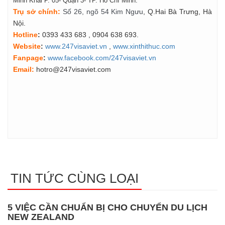
Minh Khai P. 05- Quận 3- TP. Hồ Chí Minh.
Tr
ụ
s
ở
ch
í
nh
:
Số 26, ngõ 54 Kim Ngưu
, Q.Hai Bà Trưng, Hà
Nội.
Hotline
:
0393 433 683
, 0904 638 693.
Website
:
www.247visaviet.vn
,
www.xinthithuc.com
Fanpage
:
www.facebook.com/247visaviet.vn
Email:
hotro@247visaviet.com
TIN TỨC CÙNG LOẠI
5 VIỆC CẦN CHUẨN BỊ CHO CHUYỂN DU LỊCH
NEW ZEALAND