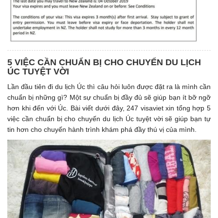
5 VIỆC CẦN CHUẨN BỊ CHO CHUYỂN DU LỊCH
ÚC TUYỆT VỜI
Lần đầu tiên đi du lịch Úc thì câu hỏi luôn được đặt ra là mình cần
chuẩn bị những gì? Một sự chuẩn bị đầy đủ sẽ giúp bạn ít bỡ ngỡ
hơn khi đến với Úc. Bài viết dưới đây, 247 visaviet xin tổng hợp 5
việc cần chuẩn bị cho chuyến du lịch Úc tuyệt vời sẽ giúp bạn tự
tin hơn cho chuyến hành trình khám phá đầy thú vị của mình.