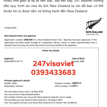
nhiều thời gian đi lại và tiền bạc. Bài viết này, 247 visaviet hướng
dẫn quy trình xin visa du lịch New Zealand tự túc để bạn có thể
thuận lợi có được tấm vé thông hành đến New Zealand.