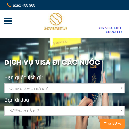
0393 433 683
DỊCH VỤ VISA ĐI CÁC NƯỚC
Bạn quốc tịch gì:
Quá»‘c tá»‹ch nÃ o ?
Bạn đi đâu
NÆ°á»›c nÃ o ?
Tìm kiếm