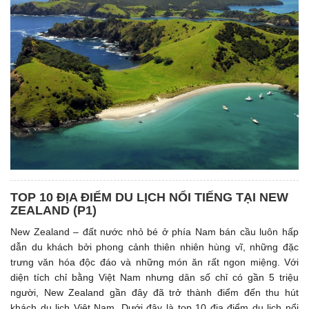
TOP 10 ĐỊA ĐIỂM DU LỊCH NỔI TIẾNG TẠI NEW
ZEALAND (P1)
New Zealand – đất nước nhỏ bé ở phía Nam bán cầu luôn hấp
dẫn du khách bởi phong cảnh thiên nhiên hùng vĩ, những đặc
trưng văn hóa độc đáo và những món ăn rất ngon miệng. Với
diện tích chỉ bằng Việt Nam nhưng dân số chỉ có gần 5 triệu
người, New Zealand gần đây đã trở thành điểm đến thu hút
khách du lịch Việt Nam. Dưới đây là top 10 địa điểm du lịch nổi