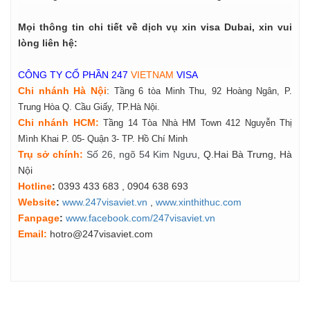
Mọi thông tin chi tiết về dịch vụ xin visa Dubai, xin vui
lòng liên hệ:
CÔNG TY CỔ PHẦN 247
VIETNAM
VISA
Chi nhánh Hà Nội
:
Tầng 6 tòa Minh Thu, 92 Hoàng Ngân, P.
Trung Hòa Q. Cầu Giấy, TP.Hà Nội.
Chi nhánh HCM:
Tầng 14 Tòa Nhà HM Town 412 Nguyễn Thị
Mình Khai P. 05- Quận 3- TP. Hồ Chí Minh
Tr
ụ
s
ở
ch
í
nh
:
Số 26, ngõ 54 Kim Ngưu
, Q.Hai Bà Trưng, Hà
Nội
Hotline
:
0393 433 683
, 0904 638 693
Website
:
www.247visaviet.vn
,
www.xinthithuc.com
Fanpage
:
www.facebook.com/247visaviet.vn
Email:
hotro@247visaviet.com