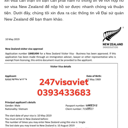
xin visa cẩn thận thì bạn cần phải nắm rõ thông tin về nơi nộp hồ
sơ visa New Zealand để nộp hồ sơ được nhanh chóng và thuận
tiện. Dưới đây, chúng tôi xin đưa ra các thông tin về Đại sứ quán
New Zealand để bạn tham khảo.