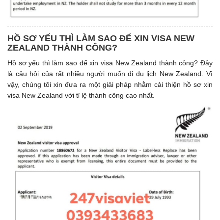
HỒ SƠ YẾU THÌ LÀM SAO ĐỂ XIN VISA NEW
ZEALAND THÀNH CÔNG?
Hồ sơ yếu thì làm sao để xin visa New Zealand thành công? Đây
là câu hỏi của rất nhiều người muốn đi du lịch New Zealand. Vì
vậy, chúng tôi xin đưa ra một giải pháp nhằm cải thiện hồ sơ xin
visa New Zealand với tỉ lệ thành công cao nhất.