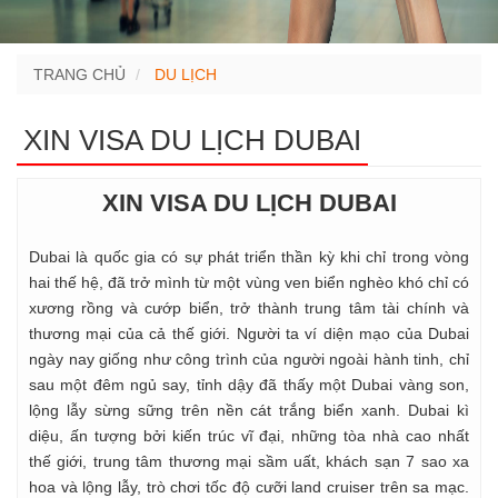
TRANG CHỦ
DU LỊCH
XIN VISA DU LỊCH DUBAI
XIN VISA DU LỊCH DUBAI
Dubai là quốc gia có sự phát triển thần kỳ khi chỉ trong vòng
hai thế hệ, đã trở mình từ một vùng ven biển nghèo khó chỉ có
xương rồng và cướp biển, trở thành trung tâm tài chính và
thương mại của cả thế giới. Người ta ví diện mạo của Dubai
ngày nay giống như công trình của người ngoài hành tinh, chỉ
sau một đêm ngủ say, tỉnh dậy đã thấy một Dubai vàng son,
lộng lẫy sừng sững trên nền cát trắng biển xanh. Dubai kì
diệu, ấn tượng bởi kiến trúc vĩ đại, những tòa nhà cao nhất
thế giới, trung tâm thương mại sầm uất, khách sạn 7 sao xa
hoa và lộng lẫy, trò chơi tốc độ cưỡi land cruiser trên sa mạc.