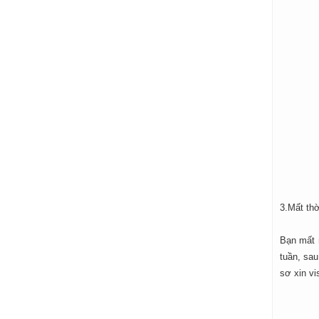
3.Mất thờ
Bạn mất r
tuần, sau
sơ xin vi