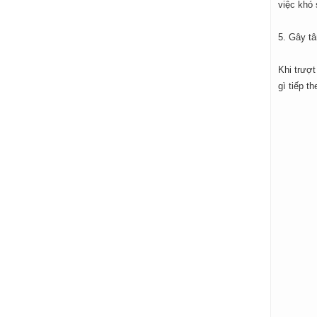
việc khó 
5. Gây t
Khi trượt
gì tiếp t