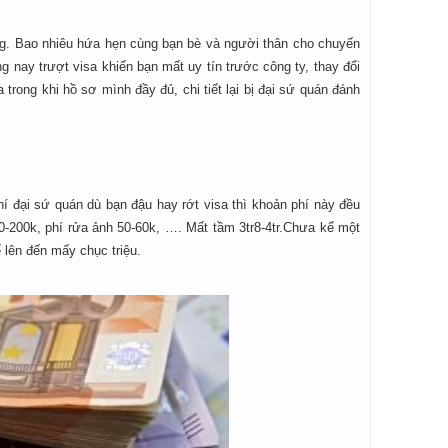
ơng. Bao nhiêu hứa hẹn cùng bạn bè và người thân cho chuyến
g nay trượt visa khiến bạn mất uy tín trước công ty, thay đổi
trong khi hồ sơ mình đầy đủ, chi tiết lại bị đại sứ quán đánh
phí đại sứ quán dù bạn đậu hay rớt visa thì khoản phí này đều
100-200k, phí rửa ảnh 50-60k, …. Mất tầm 3tr8-4tr.Chưa kể một
 lên đến mấy chục triệu.