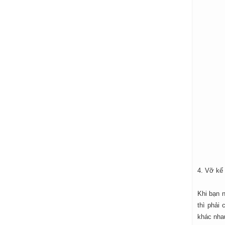
4. Vỡ kế 
Khi bạn n
thì phải 
khác nha