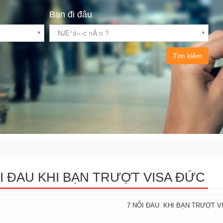
Bạn đi đâu
NÆ°á»›c nÃ o ?
Tìm kiếm
I ĐAU KHI BẠN TRƯỢT VISA ĐỨC
7 NỖI ĐAU KHI BẠN TRƯỢT V