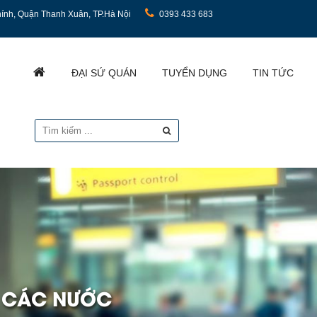
ính, Quận Thanh Xuân, TP.Hà Nội
0393 433 683
ĐẠI SỨ QUÁN
TUYỂN DỤNG
TIN TỨC
I CÁC NƯỚC