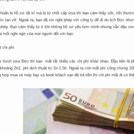
chuẩn bị hồ sơ rất kĩ mà bị từ chối cấp visa thì bạn cảm thấy sốc, tổn thư
ức tan vỡ. Ngoài ra, bạn đã xin nghỉ phép với công ty để đi du lịch Đức nhưn
 phép. Bạn cảm thấy tự ti khi những hồ sơ yếu hơn mình nhưng vẫn đậu visa 
ra mối nghi ngờ của mọi người đối với bạn.
t chi phí.
ị trượt visa Đức thì bạn mất rất nhiều các chi phí khác nhau. Đầu tiên là 
khoảng 2tr2, phí dịch thuật từ 1tr-1.5tr. Ngoài ra còn mất phí công chứng 
 hợp mua vé máy bay và book khách sạn đã trả tiền thì chi phí mất đi có thể