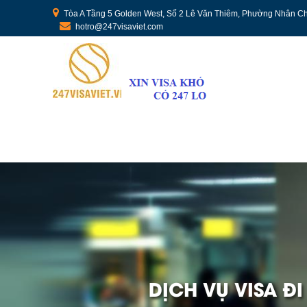
Tòa A Tầng 5 Golden West, Số 2 Lê Văn Thiêm, Phường Nhân Ch
hotro@247visaviet.com
DỊCH VỤ VISA Đ