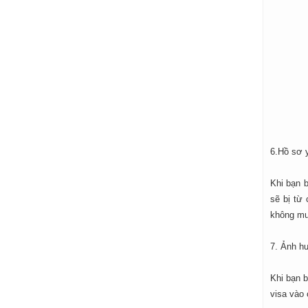
6.Hồ sơ y
Khi bạn b
sẽ bị từ
không mu
7. Ảnh h
Khi bạn 
visa vào