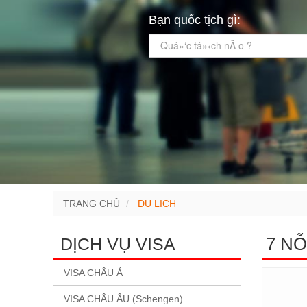
Bạn quốc tịch gì:
Quá»‘c tá»‹ch nÃ o ?
TRANG CHỦ
DU LỊCH
7 NỖ
DỊCH VỤ VISA
VISA CHÂU Á
VISA CHÂU ÂU (Schengen)