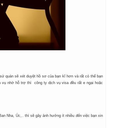
i sứ quán sẽ xét duyệt hồ sơ của bạn kĩ hơn và rất có thể bạn
 vụ nhờ hỗ trợ thì công ty dịch vụ visa đều rất e ngại hoặc
n Nha, Úc,.. thì sẽ gây ảnh hưởng ít nhiều đến việc bạn xin