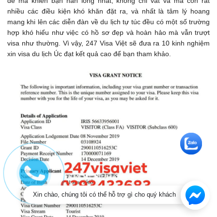
đề mà khiến bạn nản lòng nhất, không chỉ vất vả mà còn rất
nhiều các điều kiện khó khăn đặt ra, và nhất là tâm lý hoang
mang khi lên các diễn đàn về du lịch tự túc đều có một số trường
hợp khó hiểu như việc có hồ sơ đẹp và hoàn hảo mà vẫn trượt
visa như thường. Vì vậy, 247 Visa Việt sẽ đưa ra 10 kinh nghiệm
xin visa du lịch Úc đạt kết quả cao để bạn tham khảo.
Xin chào, chúng tôi có thể hỗ trợ gì cho quý khách