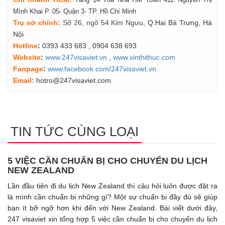
Mình Khai P. 05- Quận 3- TP. Hồ Chí Minh
Tr
ụ
s
ở
ch
í
nh
:
Số 26, ngõ 54 Kim Ngưu
, Q.Hai Bà Trưng, Hà
Nội
Hotline
:
0393 433 683
, 0904 638 693
Website
:
www.247visaviet.vn
,
www.xinthithuc.com
Fanpage
:
www.facebook.com/247visaviet.vn
Email:
hotro@247visaviet.com.
TIN TỨC CÙNG LOẠI
5 VIỆC CẦN CHUẨN BỊ CHO CHUYỂN DU LỊCH
NEW ZEALAND
Lần đầu tiên đi du lịch New Zealand thì câu hỏi luôn được đặt ra
là mình cần chuẩn bị những gì? Một sự chuẩn bị đầy đủ sẽ giúp
bạn ít bỡ ngỡ hơn khi đến với New Zealand. Bài viết dưới đây,
247 visaviet xin tổng hợp 5 việc cần chuẩn bị cho chuyến du lịch