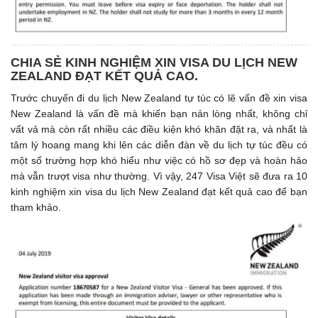
CHIA SẺ KINH NGHIỆM XIN VISA DU LỊCH NEW
ZEALAND ĐẠT KẾT QUẢ CAO.
Trước chuyến đi du lịch New Zealand tự túc có lẽ vấn đề xin visa
New Zealand là vấn đề mà khiến bạn nản lòng nhất, không chỉ
vất vả mà còn rất nhiều các điều kiện khó khăn đặt ra, và nhất là
tâm lý hoang mang khi lên các diễn đàn về du lịch tự túc đều có
một số trường hợp khó hiểu như việc có hồ sơ đẹp và hoàn hảo
mà vẫn trượt visa như thường. Vì vậy, 247 Visa Việt sẽ đưa ra 10
kinh nghiệm xin visa du lịch New Zealand đạt kết quả cao để bạn
tham khảo.