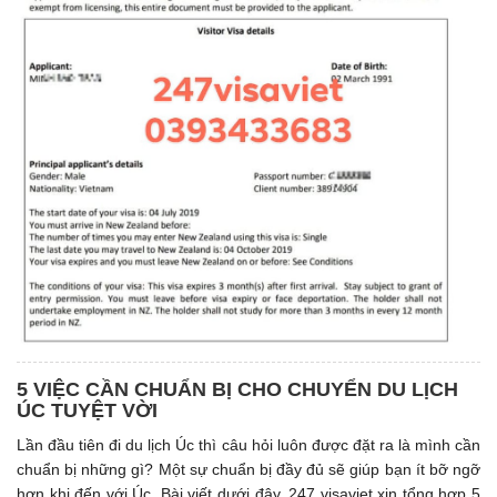
5 VIỆC CẦN CHUẨN BỊ CHO CHUYỂN DU LỊCH
ÚC TUYỆT VỜI
Lần đầu tiên đi du lịch Úc thì câu hỏi luôn được đặt ra là mình cần
chuẩn bị những gì? Một sự chuẩn bị đầy đủ sẽ giúp bạn ít bỡ ngỡ
hơn khi đến với Úc. Bài viết dưới đây, 247 visaviet xin tổng hợp 5