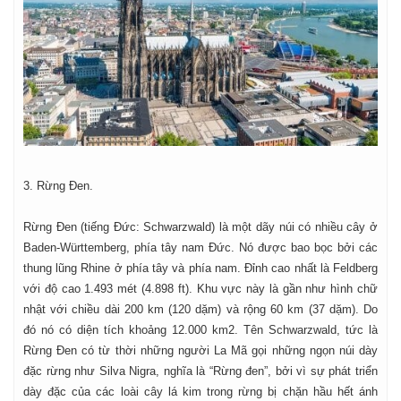
3. Rừng Đen.
Rừng Đen (tiếng Đức: Schwarzwald) là một dãy núi có nhiều cây ở
Baden-Württemberg, phía tây nam Đức. Nó được bao bọc bởi các
thung lũng Rhine ở phía tây và phía nam. Đỉnh cao nhất là Feldberg
với độ cao 1.493 mét (4.898 ft). Khu vực này là gần như hình chữ
nhật với chiều dài 200 km (120 dặm) và rộng 60 km (37 dặm). Do
đó nó có diện tích khoảng 12.000 km2. Tên Schwarzwald, tức là
Rừng Đen có từ thời những người La Mã gọi những ngọn núi dày
đặc rừng như Silva Nigra, nghĩa là “Rừng đen”, bởi vì sự phát triển
dày đặc của các loài cây lá kim trong rừng bị chặn hầu hết ánh