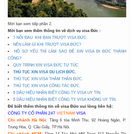
Mời bạn xem tiếp phần 2.
Mời bạn xem thêm thông tin về dịch vụ visa Đức :
7 NỖI ĐAU KHI BẠN TRƯỢT VISA ĐỨC.
NÊN LÀM GÌ KHI TRƯỢT VISA ĐỨC?
HỒ SƠ YẾU THÌ LÀM SAO ĐỂ XIN VISA ĐI ĐỨC THÀNH
CÔNG?
QUY TRÌNH XIN VISA ĐỨC TỰ TÚC.
THỦ TỤC XIN VISA DU LỊCH ĐỨC.
THỦ TỤC XIN VISA THĂM THÂN ĐỨC.
THỦ TỤC XIN VISA CÔNG TÁC ĐỨC.
8 DẤU HIỆU NHẬN BIẾT CÔNG TY VISA UY TÍN.
8 DẤU HIỆU NHẬN BIẾT CÔNG TY VISA KHÔNG UY TÍN.
Để biết thêm thông tin về visa Đức vui lòng liên hệ:
CÔNG TY CỔ PHẦN 247
VIETNAM
VISA
Chi nhánh Hà Nội
:
Tầng 6 tòa Minh Thu, 92 Hoàng Ngân, P.
Trung Hòa, Q. Cầu Giấy, TP.Hà Nội.
Chi nhánh HCM:
Tầng 14 Tòa Nhà HM Town 412 Nguyễn Thị