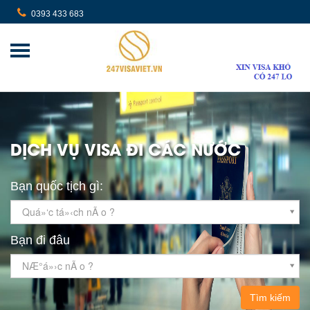
0393 433 683
DỊCH VỤ VISA ĐI CÁC NƯỚC
Bạn quốc tịch gì:
Quá»‘c tá»‹ch nÃ o ?
Bạn đi đâu
NÆ°á»›c nÃ o ?
Tìm kiếm