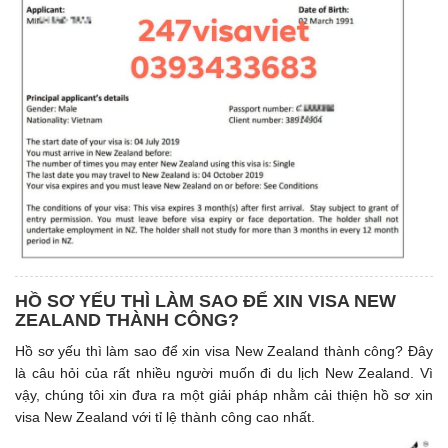
HỒ SƠ YẾU THÌ LÀM SAO ĐỂ XIN VISA NEW
ZEALAND THÀNH CÔNG?
Hồ sơ yếu thì làm sao để xin visa New Zealand thành công? Đây
là câu hỏi của rất nhiều người muốn đi du lịch New Zealand. Vì
vậy, chúng tôi xin đưa ra một giải pháp nhằm cải thiện hồ sơ xin
visa New Zealand với tỉ lệ thành công cao nhất.