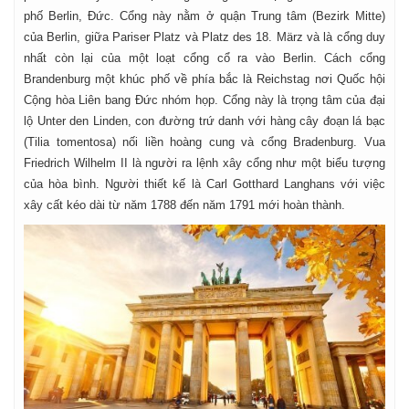
phố Berlin, Đức. Cổng này nằm ở quận Trung tâm (Bezirk Mitte)
của Berlin, giữa Pariser Platz và Platz des 18. März và là cổng duy
nhất còn lại của một loạt cổng cổ ra vào Berlin. Cách cổng
Brandenburg một khúc phố về phía bắc là Reichstag nơi Quốc hội
Cộng hòa Liên bang Đức nhóm họp. Cổng này là trọng tâm của đại
lộ Unter den Linden, con đường trứ danh với hàng cây đoạn lá bạc
(Tilia tomentosa) nối liền hoàng cung và cổng Bradenburg. Vua
Friedrich Wilhelm II là người ra lệnh xây cổng như một biểu tượng
của hòa bình. Người thiết kế là Carl Gotthard Langhans với việc
xây cất kéo dài từ năm 1788 đến năm 1791 mới hoàn thành.