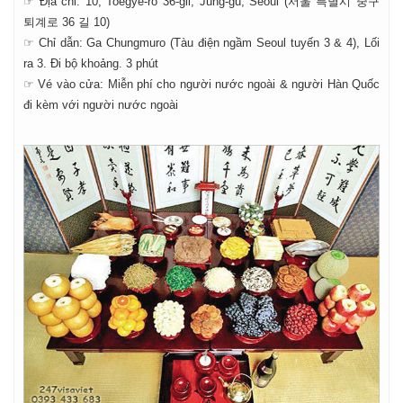
☞ Địa chỉ: 10, Toegye-ro 36-gil, Jung-gu, Seoul (서울 특별시 중구
퇴계로 36 길 10)
☞ Chỉ dẫn: Ga Chungmuro ​​(Tàu điện ngầm Seoul tuyến 3 & 4), Lối
ra 3. Đi bộ khoảng. 3 phút
☞ Vé vào cửa: Miễn phí cho người nước ngoài & người Hàn Quốc
đi kèm với người nước ngoài