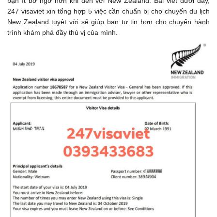
bạn ít bỡ ngỡ hơn khi đến với New Zealand. Bài viết dưới đây,
247 visaviet xin tổng hợp 5 việc cần chuẩn bị cho chuyến du lịch
New Zealand tuyệt vời sẽ giúp bạn tự tin hơn cho chuyến hành
trình khám phá đầy thú vị của mình.