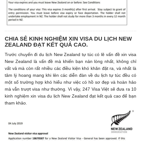
CHIA SẺ KINH NGHIỆM XIN VISA DU LỊCH NEW
ZEALAND ĐẠT KẾT QUẢ CAO.
Trước chuyến đi du lịch New Zealand tự túc có lẽ vấn đề xin visa
New Zealand là vấn đề mà khiến bạn nản lòng nhất, không chỉ
vất vả mà còn rất nhiều các điều kiện khó khăn đặt ra, và nhất là
tâm lý hoang mang khi lên các diễn đàn về du lịch tự túc đều có
một số trường hợp khó hiểu như việc có hồ sơ đẹp và hoàn hảo
mà vẫn trượt visa như thường. Vì vậy, 247 Visa Việt sẽ đưa ra 10
kinh nghiệm xin visa du lịch New Zealand đạt kết quả cao để bạn
tham khảo.