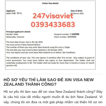
HỒ SƠ YẾU THÌ LÀM SAO ĐỂ XIN VISA NEW
ZEALAND THÀNH CÔNG?
Hồ sơ yếu thì làm sao để xin visa New Zealand thành công? Đây
là câu hỏi của rất nhiều người muốn đi du lịch New Zealand. Vì
vậy, chúng tôi xin đưa ra một giải pháp nhằm cải thiện hồ sơ xin