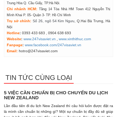
Trung Hòa Q. Cầu Giấy, TP.Hà Nội.
Chi nhánh HCM:
Tầng 14 Tòa Nhà HM Town 412 Nguyễn Thị
Mình Khai P. 05- Quận 3- TP. Hồ Chí Minh
Tr
ụ
s
ở
ch
í
nh
:
Số 26, ngõ 54 Kim Ngưu
, Q.Hai Bà Trưng, Hà
Nội
Hotline
:
0393 433 683
, 0904 638 693
Website
:
www.247visaviet.vn
,
www.xinthithuc.com
Fanpage
:
www.facebook.com/247visaviet.vn
Email:
hotro@247visaviet.com
TIN TỨC CÙNG LOẠI
5 VIỆC CẦN CHUẨN BỊ CHO CHUYỂN DU LỊCH
NEW ZEALAND
Lần đầu tiên đi du lịch New Zealand thì câu hỏi luôn được đặt ra
là mình cần chuẩn bị những gì? Một sự chuẩn bị đầy đủ sẽ giúp