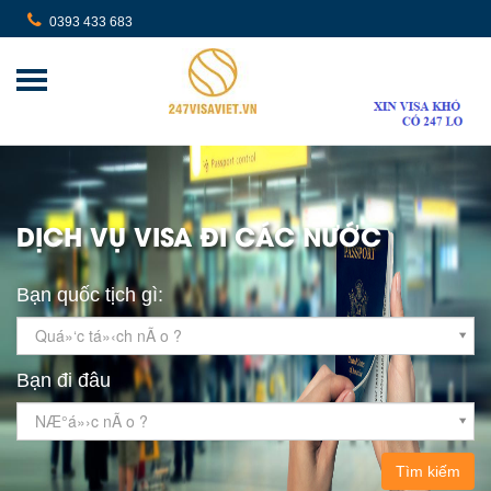
0393 433 683
DỊCH VỤ VISA ĐI CÁC NƯỚC
Bạn quốc tịch gì:
Quá»‘c tá»‹ch nÃ o ?
Bạn đi đâu
NÆ°á»›c nÃ o ?
Tìm kiếm