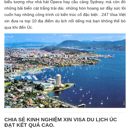
biểu tượng như nhà hát Opera hay cầu cảng Sydney, mà còn đó
những bãi biển cát trắng trải dài, những hòn hoang sơ đầy sức lôi
cuốn hay những công trình có kiến trúc cổ đặc biệt…247 Visa Việt
xin đưa ra top 10 địa điểm du lịch nổi tiếng mà bạn không thể bỏ
qua khi đến Úc.
CHIA SẺ KINH NGHIỆM XIN VISA DU LỊCH ÚC
ĐẠT KẾT QUẢ CAO.