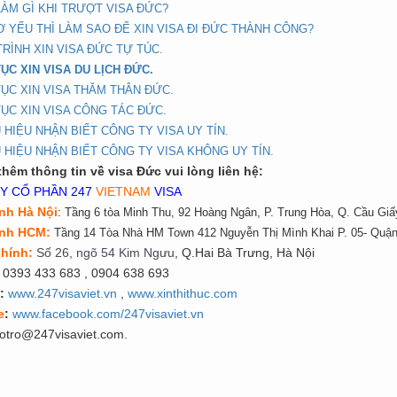
LÀM GÌ KHI TRƯỢT VISA ĐỨC?
Ơ YẾU THÌ LÀM SAO ĐỂ XIN VISA ĐI ĐỨC THÀNH CÔNG?
RÌNH XIN VISA ĐỨC TỰ TÚC.
ỤC XIN VISA DU LỊCH ĐỨC.
TỤC XIN VISA THĂM THÂN ĐỨC.
TỤC XIN VISA CÔNG TÁC ĐỨC.
 HIỆU NHẬN BIẾT CÔNG TY VISA UY TÍN.
 HIỆU NHẬN BIẾT CÔNG TY VISA KHÔNG UY TÍN.
thêm thông tin về visa Đức vui lòng liên hệ:
Y CỔ PHẦN 247
VIETNAM
VISA
nh Hà Nội
:
Tầng 6 tòa Minh Thu, 92 Hoàng Ngân, P. Trung Hòa, Q. Cầu Giấ
ánh HCM:
Tầng 14 Tòa Nhà HM Town 412 Nguyễn Thị Mình Khai P. 05- Quận
ch
í
nh
:
Số 26, ngõ 54 Kim Ngưu
, Q.Hai Bà Trưng, Hà Nội
0393 433 683
, 0904 638 693
:
www.247visaviet.vn
,
www.xinthithuc.com
e
:
www.facebook.com/247visaviet.vn
otro@247visaviet.com.