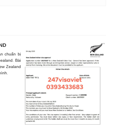
AND
ần chuẩn bị
ealand. Bài
 New Zealand
mình.