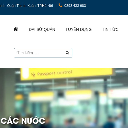
ính, Quận Thanh Xuân, TP.Hà Nội
0393 433 683
ĐẠI SỨ QUÁN
TUYỂN DỤNG
TIN TỨC
I CÁC NƯỚC