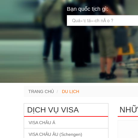
Bạn quốc tịch gì:
Quá»‘c tá»‹ch nÃ o ?
TRANG CHỦ
DU LỊCH
NHỮ
DỊCH VỤ VISA
VISA CHÂU Á
VISA CHÂU ÂU (Schengen)