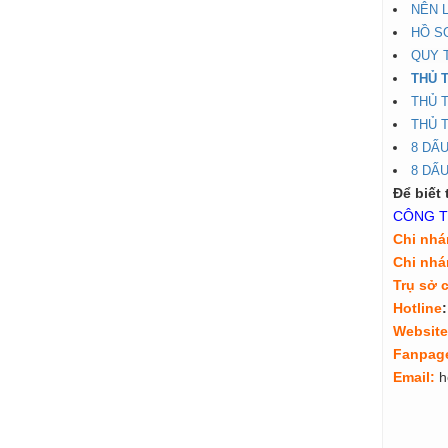
NÊN 
HỒ S
QUY T
THỦ T
THỦ 
THỦ 
8 DẤU
8 DẤU
Để biết 
CÔNG T
Chi nhá
Chi nh
Tr
ụ
s
ở
Hotline
:
Website
Fanpag
Email:
h