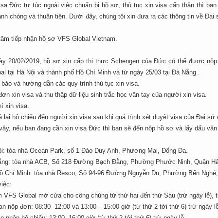
isa Đức tự túc ngoài việc chuẩn bị hồ sơ, thủ tục xin visa cẩn thận thì b
h chóng và thuận tiện. Dưới đây, chúng tôi xin đưa ra các thông tin về Đạ
 tâm tiếp nhận hồ sơ VFS Global Vietnam.
ày 20/02/2019, hồ sơ xin cấp thị thực Schengen của Đức có thể được nộp 
l tại Hà Nội và thành phố Hồ Chí Minh và từ ngày 25/03 tại Đà Nẵng .
báo và hướng dẫn các quy trình thủ tục xin visa.
ơn xin visa và thu thập dữ liệu sinh trắc học vân tay của người xin visa.
í xin visa.
ả lại hộ chiếu đến người xin visa sau khi quá trình xét duyệt visa của Đại sứ
vậy, nếu bạn đang cần xin visa Đức thì bạn sẽ đến nộp hồ sơ và lấy dấu vân
ội: tòa nhà Ocean Park, số 1 Đào Duy Anh, Phương Mai, Đống Đa.
ẵng: tòa nhà ACB, Số 218 Đường Bạch Đằng, Phường Phước Ninh, Quận Hả
Hồ Chí Minh: tòa nhà Resco, Số 94-96 Đường Nguyễn Du, Phường Bến Nghé,
iệc:
m VFS Global mở cửa cho công chúng từ thứ hai đến thứ Sáu (trừ ngày lễ), t
an nộp đơn: 08:30 -12:00 và 13:00 – 15:00 giờ (từ thứ 2 tới thứ 6) trừ ngày l
n nhận hộ chiếu: 13:00 -16:00 giờ (từ thứ 2 tới thứ 6) trừ ngày lễ.