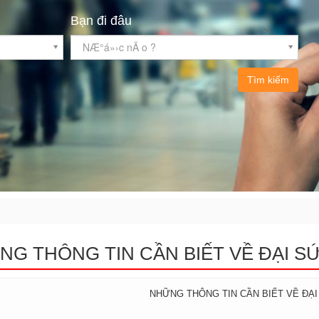
Bạn đi đâu
NÆ°á»›c nÃ o ?
Tìm kiếm
NG THÔNG TIN CẦN BIẾT VỀ ĐẠI S
NHỮNG THÔNG TIN CẦN BIẾT VỀ ĐẠ