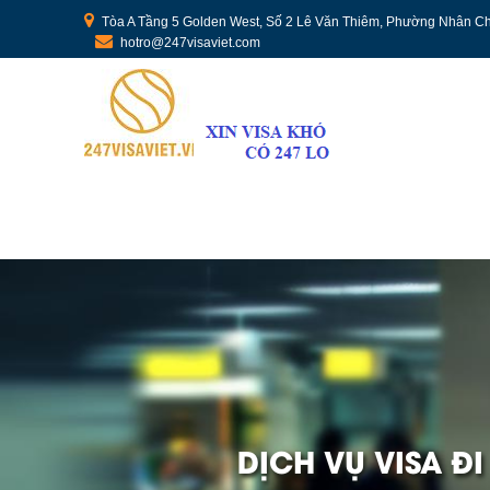
Tòa A Tầng 5 Golden West, Số 2 Lê Văn Thiêm, Phường Nhân Ch
hotro@247visaviet.com
DỊCH VỤ VISA Đ