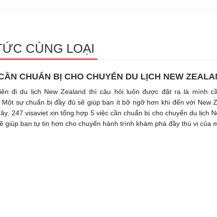
TỨC CÙNG LOẠI
 CẦN CHUẨN BỊ CHO CHUYỂN DU LỊCH NEW ZEAL
iên đi du lịch New Zealand thì câu hỏi luôn được đặt ra là mình c
 Một sự chuẩn bị đầy đủ sẽ giúp bạn ít bỡ ngỡ hơn khi đến với New Z
đây, 247 visaviet xin tổng hợp 5 việc cần chuẩn bị cho chuyến du lịch
sẽ giúp bạn tự tin hơn cho chuyến hành trình khám phá đầy thú vị của 