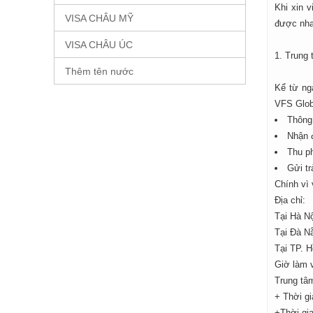
Khi xin v
VISA CHÂU MỸ
được nhan
VISA CHÂU ÚC
1. Trung
Thêm tên nước
Kể từ ng
VFS Globa
Thông 
Nhận đ
Thu ph
Gửi tr
Chính vì 
Địa chỉ:
Tại Hà N
Tại Đà N
Tại TP. 
Giờ làm v
Trung tâ
+ Thời gi
+Thời gia