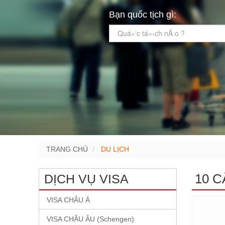
Bạn quốc tịch gì:
Quá»‘c tá»‹ch nÃ o ?
TRANG CHỦ
DU LỊCH
10 C
DỊCH VỤ VISA
VISA CHÂU Á
VISA CHÂU ÂU (Schengen)