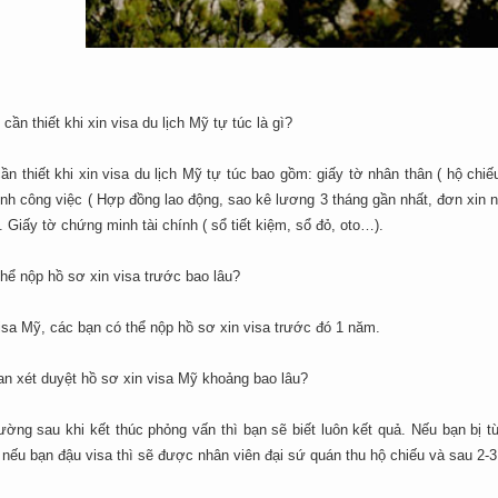
 cần thiết khi xin visa du lịch Mỹ tự túc là gì?
ần thiết khi xin visa du lịch Mỹ tự túc bao gồm: giấy tờ nhân thân ( hộ ch
h công việc ( Hợp đồng lao động, sao kê lương 3 tháng gần nhất, đơn xin n
. Giấy tờ chứng minh tài chính ( sổ tiết kiệm, sổ đỏ, oto…).
thể nộp hồ sơ xin visa trước bao lâu?
isa Mỹ, các bạn có thể nộp hồ sơ xin visa trước đó 1 năm.
an xét duyệt hồ sơ xin visa Mỹ khoảng bao lâu?
ờng sau khi kết thúc phỏng vấn thì bạn sẽ biết luôn kết quả. Nếu bạn bị từ
 nếu bạn đậu visa thì sẽ được nhân viên đại sứ quán thu hộ chiếu và sau 2-