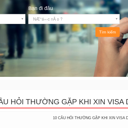
Bạn đi đâu
NÆ°á»›c nÃ o ?
Tìm kiếm
ÂU HỎI THƯỜNG GẶP KHI XIN VISA
10 CÂU HỎI THƯỜNG GẶP KHI XIN VISA 