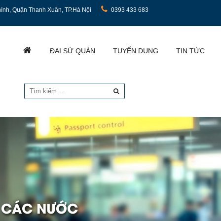
ính, Quận Thanh Xuân, TP.Hà Nội
0393 433 683
ĐẠI SỨ QUÁN
TUYỂN DỤNG
TIN TỨC
I CÁC NƯỚC