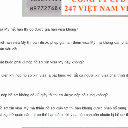
sa Mỹ hết hạn thì có được gia hạn visa không?
hết hạn visa Mỹ thì bạn được phép gia hạn thêm visa Mỹ mà không cần phải 
uán yêu cầu.
bắt buộc phải đi nộp hồ sơ xin visa Mỹ hay không?
h diện khi nộp hồ sơ xin visa là bắt buộc với tất cả người xin visa phải trìn
i nộp hồ sơ không có đủ giấy tờ thì có được nộp bổ sung không?
hồ sơ xin visa Mỹ mà thiếu hồ sơ giấy tờ thì bạn không được phép bổ sung.
à đại sứ quán cần thì có thể bạn sẽ bị rớt visa nên bạn cần chuẩn bị hồ sơ t