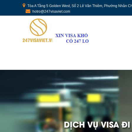
Tòa A Tầng 5 Golden West, Số 2 Lê Văn Thiêm, Phường Nhân Ch
hotro@247visaviet.com
DỊCH VỤ VISA Đ