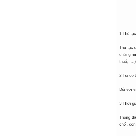
1.Thủ tục
Thủ tục c
chứng min
thuế, ….)
2.Tôi có 
Đối với v
3.Thời gi
Thông thư
chối, còn