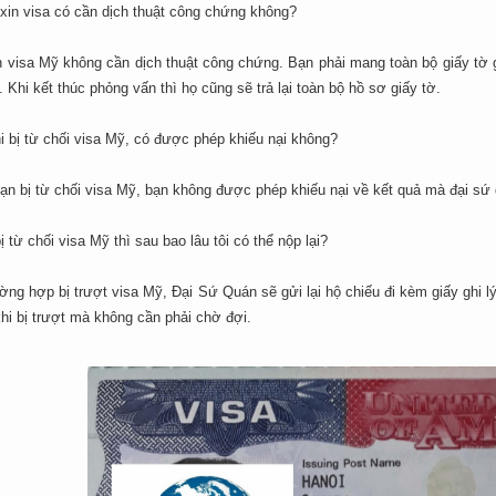
xin visa có cần dịch thuật công chứng không?
n visa Mỹ không cần dịch thuật công chứng. Bạn phải mang toàn bộ giấy tờ g
. Khi kết thúc phỏng vấn thì họ cũng sẽ trả lại toàn bộ hồ sơ giấy tờ.
i bị từ chối visa Mỹ, có được phép khiếu nại không?
ạn bị từ chối visa Mỹ, bạn không được phép khiếu nại về kết quả mà đại sứ q
ị từ chối visa Mỹ thì sau bao lâu tôi có thể nộp lại?
ờng hợp bị trượt visa Mỹ, Đại Sứ Quán sẽ gửi lại hộ chiếu đi kèm giấy ghi 
hi bị trượt mà không cần phải chờ đợi.