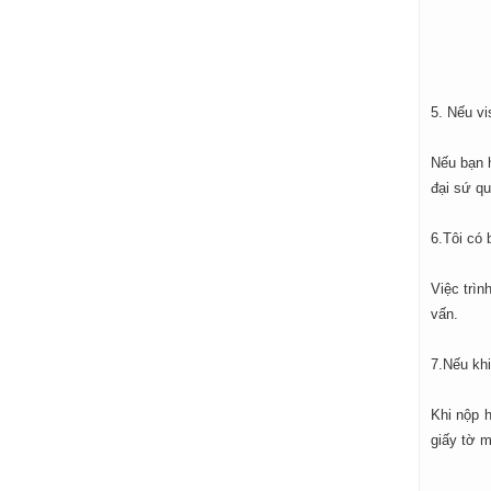
5. Nếu vi
Nếu bạn 
đại sứ q
6.Tôi có 
Việc trìn
vấn.
7.Nếu kh
Khi nộp 
giấy tờ m