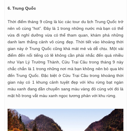
6. Trung Quốc
Thời điểm tháng 9 cũng là lúc các tour du lịch Trung Quốc trở
nên vô cùng “hot”. Đây là 1 trong những nước mà bạn có thể
vừa đi nghỉ dưỡng vừa có thể tham quan, khám phá những
danh lam thắng cảnh vô cùng đẹp. Thời tiết vào khoảng thời
gian này ở Trung Quốc cũng khá mát mẻ và dễ chịu. Một vài
điểm đến nổi tiếng có lẽ không cần phải nhắc đến quá nhiều
như Vạn Lý Trường Thành, Cửu Trại Câu trong tháng 9 này
chắc chắn là 1 trong những nơi mà bạn không nên bỏ qua khi
đến Trung Quốc. Đặc biệt ở Cửu Trại Câu trong khoảng thời
gian này có 1 khung cảnh tuyệt đẹp với khu rừng bạt ngàn
màu xanh đang dần chuyển sang màu vàng đỏ cùng với đó là
mặt hồ trong vắt màu xanh ngọc tương phản với khu rừng.