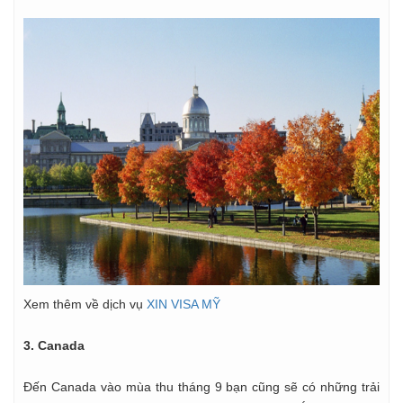
Xem thêm về dịch vụ
XIN VISA MỸ
3. Canada
Đến Canada vào mùa thu tháng 9 bạn cũng sẽ có những trải