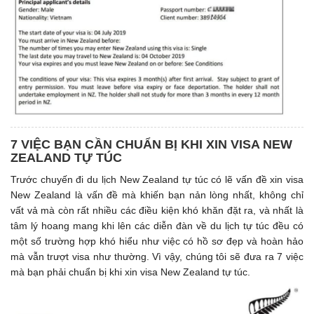
7 VIỆC BẠN CẦN CHUẨN BỊ KHI XIN VISA NEW
ZEALAND TỰ TÚC
Trước chuyến đi du lịch New Zealand tự túc có lẽ vấn đề xin visa
New Zealand là vấn đề mà khiến bạn nản lòng nhất, không chỉ
vất vả mà còn rất nhiều các điều kiện khó khăn đặt ra, và nhất là
tâm lý hoang mang khi lên các diễn đàn về du lịch tự túc đều có
một số trường hợp khó hiểu như việc có hồ sơ đẹp và hoàn hảo
mà vẫn trượt visa như thường. Vì vậy, chúng tôi sẽ đưa ra 7 việc
mà bạn phải chuẩn bị khi xin visa New Zealand tự túc.