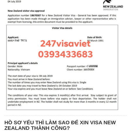
HỒ SƠ YẾU THÌ LÀM SAO ĐỂ XIN VISA NEW
ZEALAND THÀNH CÔNG?