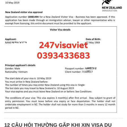
12 CÂU HỎI THƯỜNG GẶP KHI XIN VISA DU