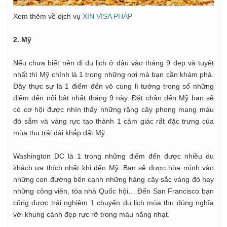
Xem thêm về dịch vụ
XIN VISA PHÁP
2. Mỹ
Nếu chưa biết nên đi du lịch ở đâu vào tháng 9 đẹp và tuyệt
nhất thì Mỹ chính là 1 trong những nơi mà bạn cần khám phá.
Đây thực sự là 1 điểm đến vô cùng lí tưởng trong số những
điểm đến nổi bật nhất tháng 9 này. Đặt chân đến Mỹ bạn sẽ
có cơ hội được nhìn thấy những rặng cây phong mang màu
đỏ sẫm và vàng rực tạo thành 1 cảm giác rất đặc trưng của
mùa thu trải dài khắp đất Mỹ.
Washington DC là 1 trong những điểm đến được nhiều du
khách ưa thích nhất khi đến Mỹ. Bạn sẽ được hòa mình vào
những con đường bên cạnh những hàng cây sắc vàng đỏ hay
những công viên, tòa nhà Quốc hội… Đến San Francisco bạn
cũng được trải nghiệm 1 chuyến du lịch mùa thu đúng nghĩa
với khung cảnh đẹp rực rỡ trong màu nắng nhạt.