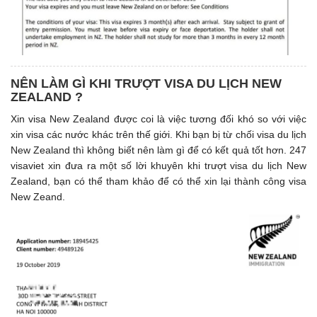
NÊN LÀM GÌ KHI TRƯỢT VISA DU LỊCH NEW
ZEALAND ?
Xin visa New Zealand được coi là việc tương đối khó so với việc
xin visa các nước khác trên thế giới. Khi bạn bị từ chối visa du lịch
New Zealand thì không biết nên làm gì để có kết quả tốt hơn. 247
visaviet xin đưa ra một số lời khuyên khi trượt visa du lịch New
Zealand, bạn có thể tham khảo để có thể xin lại thành công visa
New Zeand.