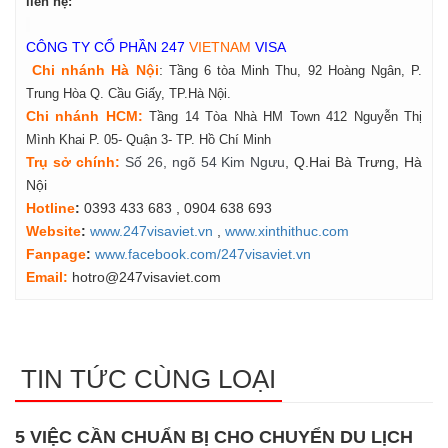
liên hệ:
CÔNG TY CỔ PHẦN 247
VIETNAM
VISA
Chi nhánh Hà Nội
:
Tầng 6 tòa Minh Thu, 92 Hoàng Ngân, P.
Trung Hòa Q. Cầu Giấy, TP.Hà Nội.
Chi nhánh HCM:
Tầng 14 Tòa Nhà HM Town 412 Nguyễn Thị
Mình Khai P. 05- Quận 3- TP. Hồ Chí Minh
Tr
ụ
s
ở
ch
í
nh
:
Số 26, ngõ 54 Kim Ngưu
, Q.Hai Bà Trưng, Hà
Nội
Hotline
:
0393 433 683
, 0904 638 693
Website
:
www.247visaviet.vn
,
www.xinthithuc.com
Fanpage
:
www.facebook.com/247visaviet.vn
Email:
hotro@247visaviet.com
TIN TỨC CÙNG LOẠI
5 VIỆC CẦN CHUẨN BỊ CHO CHUYỂN DU LỊCH