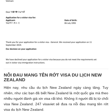
NỖI ĐAU MANG TÊN RỚT VISA DU LỊCH NEW
ZEALAND
Hiện nay, nhu cầu du lịch New Zealand ngày càng tăng. Tuy
nhiên, như các bạn đã biết New Zealand là một quốc gia mà theo
nhiều người đánh giá xin visa rất khó. Không ít người đã bị từ chối
visa New Zealand. 247 visaviet sẽ đưa ra nỗi đau mang tên rớt
visa du lịch New Zealand.