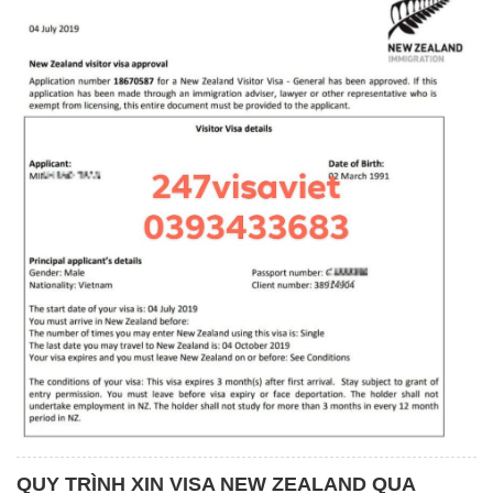
QUY TRÌNH XIN VISA NEW ZEALAND QUA