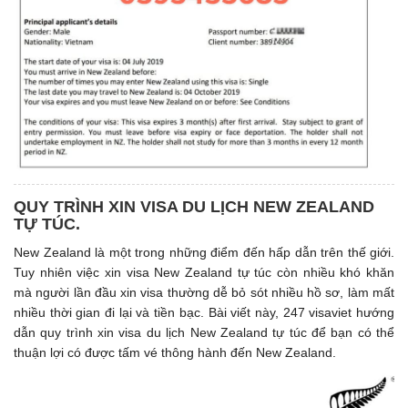
QUY TRÌNH XIN VISA DU LỊCH NEW ZEALAND
TỰ TÚC.
New Zealand là một trong những điểm đến hấp dẫn trên thế giới.
Tuy nhiên việc xin visa New Zealand tự túc còn nhiều khó khăn
mà người lần đầu xin visa thường dễ bỏ sót nhiều hồ sơ, làm mất
nhiều thời gian đi lại và tiền bạc. Bài viết này, 247 visaviet hướng
dẫn quy trình xin visa du lịch New Zealand tự túc để bạn có thể
thuận lợi có được tấm vé thông hành đến New Zealand.