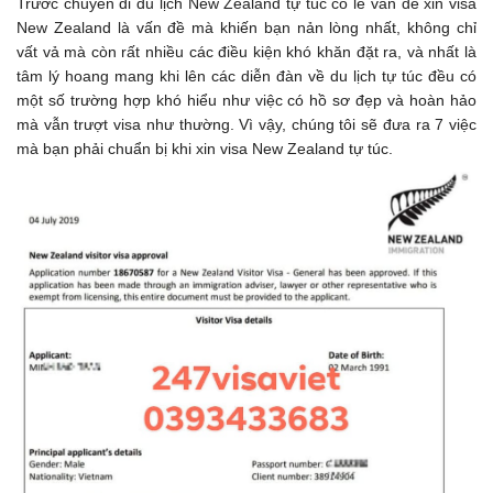
Trước chuyến đi du lịch New Zealand tự túc có lẽ vấn đề xin visa
New Zealand là vấn đề mà khiến bạn nản lòng nhất, không chỉ
vất vả mà còn rất nhiều các điều kiện khó khăn đặt ra, và nhất là
tâm lý hoang mang khi lên các diễn đàn về du lịch tự túc đều có
một số trường hợp khó hiểu như việc có hồ sơ đẹp và hoàn hảo
mà vẫn trượt visa như thường. Vì vậy, chúng tôi sẽ đưa ra 7 việc
mà bạn phải chuẩn bị khi xin visa New Zealand tự túc.