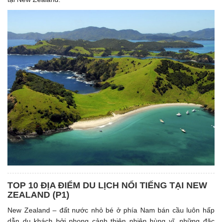
TOP 10 ĐỊA ĐIỂM DU LỊCH NỔI TIẾNG TẠI NEW
ZEALAND (P1)
New Zealand – đất nước nhỏ bé ở phía Nam bán cầu luôn hấp
dẫn du khách bởi phong cảnh thiên nhiên hùng vĩ, những đặc