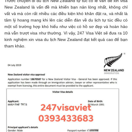
Trước chuyến đi du lịch New Zealand tự túc có lẽ vấn đề xin visa
New Zealand là vấn đề mà khiến bạn nản lòng nhất, không chỉ
vất vả mà còn rất nhiều các điều kiện khó khăn đặt ra, và nhất là
tâm lý hoang mang khi lên các diễn đàn về du lịch tự túc đều có
một số trường hợp khó hiểu như việc có hồ sơ đẹp và hoàn hảo
mà vẫn trượt visa như thường. Vì vậy, 247 Visa Việt sẽ đưa ra 10
kinh nghiệm xin visa du lịch New Zealand đạt kết quả cao để bạn
tham khảo.