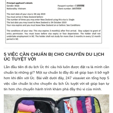
5 VIỆC CẦN CHUẨN BỊ CHO CHUYỂN DU LỊCH
ÚC TUYỆT VỜI
Lần đầu tiên đi du lịch Úc thì câu hỏi luôn được đặt ra là mình cần
chuẩn bị những gì? Một sự chuẩn bị đầy đủ sẽ giúp bạn ít bỡ ngỡ
hơn khi đến với Úc. Bài viết dưới đây, 247 visaviet xin tổng hợp 5
việc cần chuẩn bị cho chuyến du lịch Úc tuyệt vời sẽ giúp bạn tự
tin hơn cho chuyến hành trình khám phá đầy thú vị của mình.