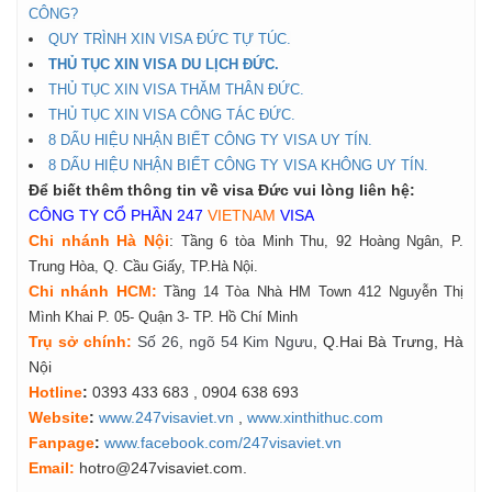
CÔNG?
QUY TRÌNH XIN VISA ĐỨC TỰ TÚC.
THỦ TỤC XIN VISA DU LỊCH ĐỨC.
THỦ TỤC XIN VISA THĂM THÂN ĐỨC.
THỦ TỤC XIN VISA CÔNG TÁC ĐỨC.
8 DẤU HIỆU NHẬN BIẾT CÔNG TY VISA UY TÍN.
8 DẤU HIỆU NHẬN BIẾT CÔNG TY VISA KHÔNG UY TÍN.
Để biết thêm thông tin về visa Đức vui lòng liên hệ:
CÔNG TY CỔ PHẦN 247
VIETNAM
VISA
Chi nhánh Hà Nội
:
Tầng 6 tòa Minh Thu, 92 Hoàng Ngân, P.
Trung Hòa, Q. Cầu Giấy, TP.Hà Nội.
Chi nhánh HCM:
Tầng 14 Tòa Nhà HM Town 412 Nguyễn Thị
Mình Khai P. 05- Quận 3- TP. Hồ Chí Minh
Tr
ụ
s
ở
ch
í
nh
:
Số 26, ngõ 54 Kim Ngưu
, Q.Hai Bà Trưng, Hà
Nội
Hotline
:
0393 433 683
, 0904 638 693
Website
:
www.247visaviet.vn
,
www.xinthithuc.com
Fanpage
:
www.facebook.com/247visaviet.vn
Email:
hotro@247visaviet.com.