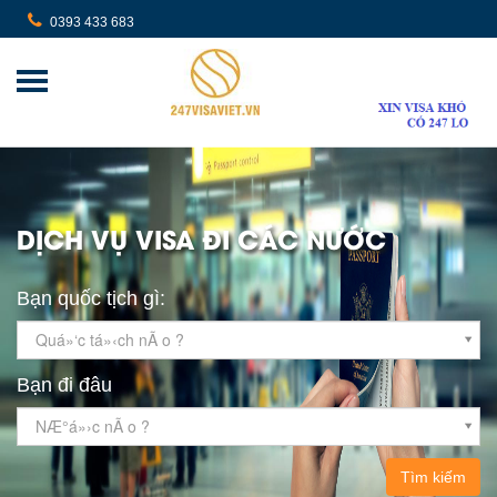
0393 433 683
DỊCH VỤ VISA ĐI CÁC NƯỚC
Bạn quốc tịch gì:
Quá»‘c tá»‹ch nÃ o ?
Bạn đi đâu
NÆ°á»›c nÃ o ?
Tìm kiếm