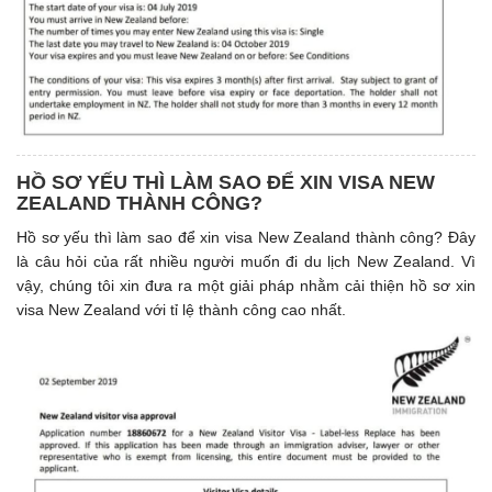
HỒ SƠ YẾU THÌ LÀM SAO ĐỂ XIN VISA NEW
ZEALAND THÀNH CÔNG?
Hồ sơ yếu thì làm sao để xin visa New Zealand thành công? Đây
là câu hỏi của rất nhiều người muốn đi du lịch New Zealand. Vì
vậy, chúng tôi xin đưa ra một giải pháp nhằm cải thiện hồ sơ xin
visa New Zealand với tỉ lệ thành công cao nhất.