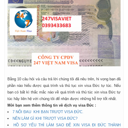
Bằng 10 câu hỏi và câu trả lời chúng tôi đã nêu trên, hi vọng bạn đã
phần nào hiểu được quá trình và thủ tục xin visa Đức tự túc. Nếu
bạn có bất kì thắc mắc nào về quá trình và thủ túc xin visa Đức tự
túc hãy liên hệ với chúng tôi để nhận được những hỗ trợ tốt nhất.
Mời bạn xem thêm thông tin về dịch vụ visa Đức :
7 NỖI ĐAU KHI BẠN TRƯỢT VISA ĐỨC.
NÊN LÀM GÌ KHI TRƯỢT VISA ĐỨC?
HỒ SƠ YẾU THÌ LÀM SAO ĐỂ XIN VISA ĐI ĐỨC THÀNH