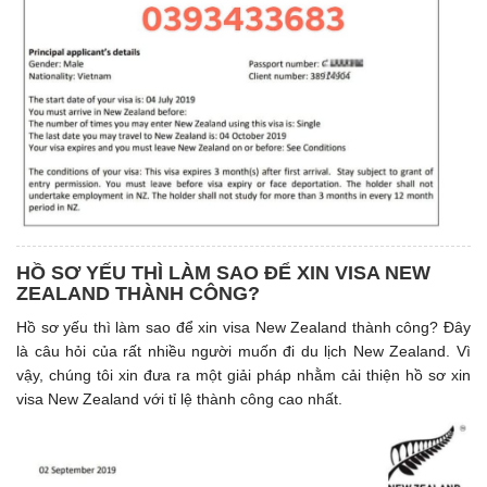
HỒ SƠ YẾU THÌ LÀM SAO ĐỂ XIN VISA NEW
ZEALAND THÀNH CÔNG?
Hồ sơ yếu thì làm sao để xin visa New Zealand thành công? Đây
là câu hỏi của rất nhiều người muốn đi du lịch New Zealand. Vì
vậy, chúng tôi xin đưa ra một giải pháp nhằm cải thiện hồ sơ xin
visa New Zealand với tỉ lệ thành công cao nhất.