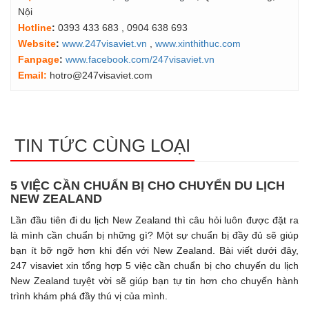
Nội
Hotline
:
0393 433 683
, 0904 638 693
Website
:
www.247visaviet.vn
,
www.xinthithuc.com
Fanpage
:
www.facebook.com/247visaviet.vn
Email:
hotro@247visaviet.com
TIN TỨC CÙNG LOẠI
5 VIỆC CẦN CHUẨN BỊ CHO CHUYỂN DU LỊCH
NEW ZEALAND
Lần đầu tiên đi du lịch New Zealand thì câu hỏi luôn được đặt ra
là mình cần chuẩn bị những gì? Một sự chuẩn bị đầy đủ sẽ giúp
bạn ít bỡ ngỡ hơn khi đến với New Zealand. Bài viết dưới đây,
247 visaviet xin tổng hợp 5 việc cần chuẩn bị cho chuyến du lịch
New Zealand tuyệt vời sẽ giúp bạn tự tin hơn cho chuyến hành
trình khám phá đầy thú vị của mình.