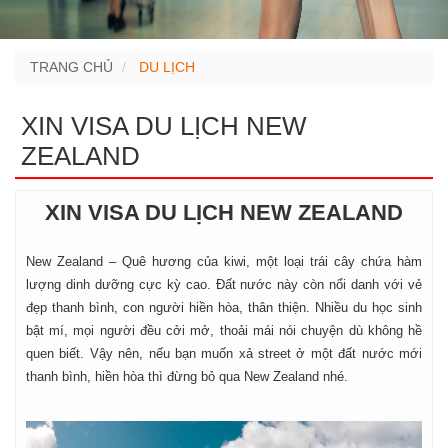
TRANG CHỦ
DU LỊCH
XIN VISA DU LỊCH NEW
ZEALAND
XIN VISA DU LỊCH NEW ZEALAND
New Zealand – Quê hương của kiwi, một loại trái cây chứa hàm
lượng dinh dưỡng cực kỳ cao. Đất nước này còn nổi danh với vẻ
đẹp thanh bình, con người hiền hòa, thân thiện. Nhiều du học sinh
bật mí, mọi người đều cởi mở, thoải mái nói chuyện dù không hề
quen biết. Vậy nên, nếu bạn muốn xả street ở một đất nước mới
thanh bình, hiền hòa thì đừng bỏ qua New Zealand nhé.