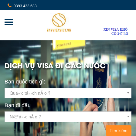
0393 433 683
DỊCH VỤ VISA ĐI CÁC NƯỚC
Bạn quốc tịch gì:
Quá»‘c tá»‹ch nÃ o ?
Bạn đi đâu
NÆ°á»›c nÃ o ?
Tìm kiếm