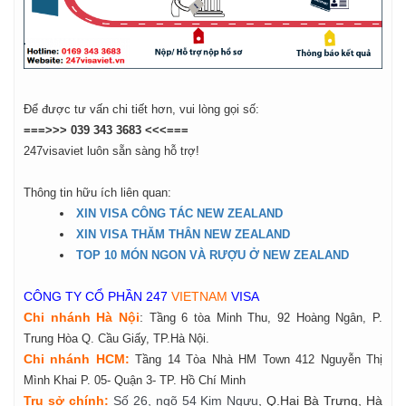
Để được tư vấn chi tiết hơn, vui lòng gọi số:
===>>> 039 343 3683 <<<===
247visaviet luôn sẵn sàng hỗ trợ!
Thông tin hữu ích liên quan:
XIN VISA CÔNG TÁC NEW ZEALAND
XIN VISA THĂM THÂN NEW ZEALAND
TOP 10 MÓN NGON VÀ RƯỢU Ở NEW ZEALAND
CÔNG TY CỔ PHẦN 247
VIETNAM
VISA
Chi nhánh Hà Nội
:
Tầng 6 tòa Minh Thu, 92 Hoàng Ngân, P.
Trung Hòa Q. Cầu Giấy, TP.Hà Nội.
Chi nhánh HCM:
Tầng 14 Tòa Nhà HM Town 412 Nguyễn Thị
Mình Khai P. 05- Quận 3- TP. Hồ Chí Minh
Tr
ụ
s
ở
ch
í
nh
:
Số 26, ngõ 54 Kim Ngưu
, Q.Hai Bà Trưng, Hà