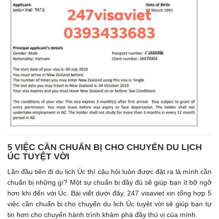
5 VIỆC CẦN CHUẨN BỊ CHO CHUYỂN DU LỊCH
ÚC TUYỆT VỜI
Lần đầu tiên đi du lịch Úc thì câu hỏi luôn được đặt ra là mình cần
chuẩn bị những gì? Một sự chuẩn bị đầy đủ sẽ giúp bạn ít bỡ ngỡ
hơn khi đến với Úc. Bài viết dưới đây, 247 visaviet xin tổng hợp 5
việc cần chuẩn bị cho chuyến du lịch Úc tuyệt vời sẽ giúp bạn tự
tin hơn cho chuyến hành trình khám phá đầy thú vị của mình.