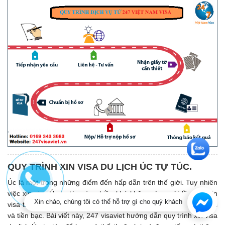
QUY TRÌNH XIN VISA DU LỊCH ÚC TỰ TÚC.
Úc là một trong những điểm đến hấp dẫn trên thế giới. Tuy nhiên
việc xin visa Úc tự túc còn nhiều khó khăn mà người lần đầu xin
Xin chào, chúng tôi có thể hỗ trợ gì cho quý khách
visa thường dễ bỏ sót nhiều hồ sơ, làm mất nhiều thời gian đi lại
và tiền bạc. Bài viết này, 247 visaviet hướng dẫn quy trình xin visa