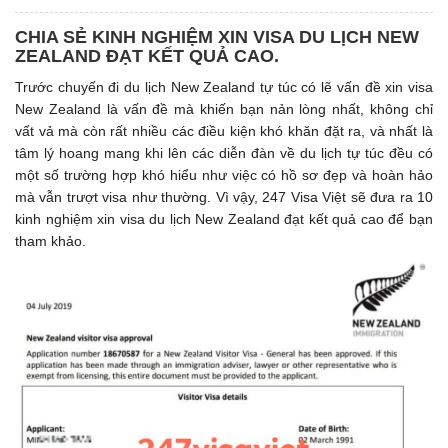
CHIA SẺ KINH NGHIỆM XIN VISA DU LỊCH NEW
ZEALAND ĐẠT KẾT QUẢ CAO.
Trước chuyến đi du lịch New Zealand tự túc có lẽ vấn đề xin visa
New Zealand là vấn đề mà khiến bạn nản lòng nhất, không chỉ
vất vả mà còn rất nhiều các điều kiện khó khăn đặt ra, và nhất là
tâm lý hoang mang khi lên các diễn đàn về du lịch tự túc đều có
một số trường hợp khó hiểu như việc có hồ sơ đẹp và hoàn hảo
mà vẫn trượt visa như thường. Vì vậy, 247 Visa Việt sẽ đưa ra 10
kinh nghiệm xin visa du lịch New Zealand đạt kết quả cao để bạn
tham khảo.