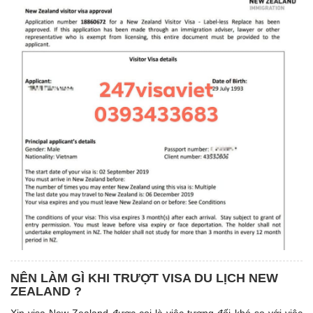
NÊN LÀM GÌ KHI TRƯỢT VISA DU LỊCH NEW
ZEALAND ?
Xin visa New Zealand được coi là việc tương đối khó so với việc